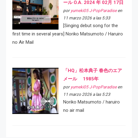
ール O.A. 2024 年 02月 17日
por
yumeki05 J-PopParadise
en
11 marzo 2026 a las 5:33
[Singing debut song for the
first time in several years] Noriko Matsumoto / Haruiro
no Air Mail
「HQ」松本典子 春色のエア
メール 1985年
por
yumeki05 J-PopParadise
en
11 marzo 2026 a las 5:23
Noriko Matsumoto / haruiro
no air mail