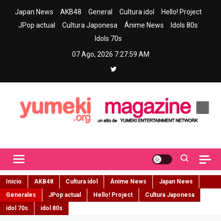
Skip
Japan News
AKB48
General
Cultura idol
Hello! Project
to
JPop actual
Cultura Japonesa
Ánime News
Idols 80s
content
Idols 70s
07 Ago, 2026
7:28:01 AM
Yumeki Magazine
Jpop y musica idol – Tu portal de jpop, movimiento idol y cultura
japonesa en español
Inicio
AKB48
Cultura idol
Ánime News
Japan News
Generales
JPop actual
Hello! Project
Cultura Japonesa
idol 70s
idol 80s