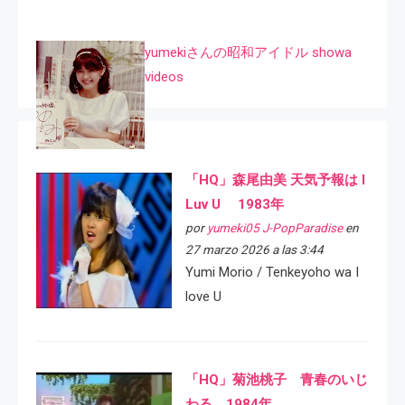
yumekiさんの昭和アイドル showa
videos
「HQ」森尾由美 天気予報は I
Luv U 1983年
por
yumeki05 J-PopParadise
en
27 marzo 2026 a las 3:44
Yumi Morio / Tenkeyoho wa I
love U
「HQ」菊池桃子 青春のいじ
わる 1984年