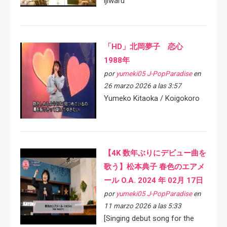
ijiwaru
「HD」北岡夢子 恋心
1988年
por
yumeki05 J-PopParadise
en
26 marzo 2026 a las 3:57
Yumeko Kitaoka / Koigokoro
【4K 数年ぶりにデビュー曲を
歌う】松本典子 春色のエアメ
ール O.A. 2024 年 02月 17日
por
yumeki05 J-PopParadise
en
11 marzo 2026 a las 5:33
[Singing debut song for the