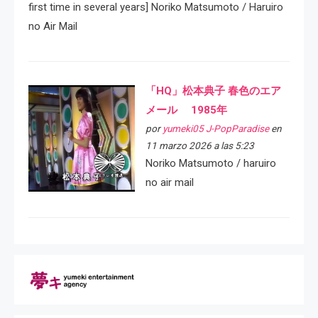
first time in several years] Noriko Matsumoto / Haruiro
no Air Mail
「HQ」松本典子 春色のエア
メール 1985年
por
yumeki05 J-PopParadise
en
11 marzo 2026 a las 5:23
Noriko Matsumoto / haruiro
no air mail