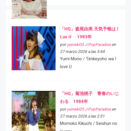
「HQ」森尾由美 天気予報は I
Luv U 1983年
por
yumeki05 J-PopParadise
en
27 marzo 2026 a las 3:44
Yumi Morio / Tenkeyoho wa I
love U
「HQ」菊池桃子 青春のいじ
わる 1984年
por
yumeki05 J-PopParadise
en
27 marzo 2026 a las 2:51
Momoko Kikuchi / Seishun no