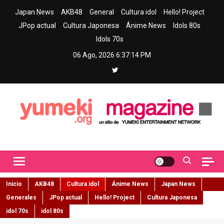
Skip
Japan News
AKB48
General
Cultura idol
Hello! Project
to
JPop actual
Cultura Japonesa
Ánime News
Idols 80s
content
Idols 70s
06 Ago, 2026
6:37:16 PM
Yumeki Magazine
Jpop y musica idol – Tu portal de jpop, movimiento idol y cultura
japonesa en español
Inicio
AKB48
Cultura idol
Ánime News
Japan News
Generales
JPop actual
Hello! Project
Cultura Japonesa
idol 70s
idol 80s