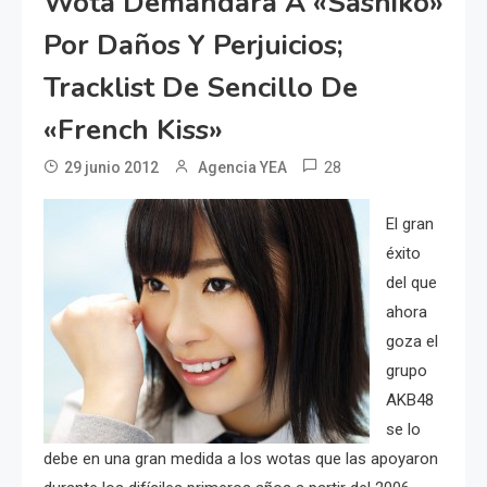
Wota Demandará A «Sashiko»
Por Daños Y Perjuicios;
Tracklist De Sencillo De
«French Kiss»
28
29 junio 2012
Agencia YEA
El gran
éxito
del que
ahora
goza el
grupo
AKB48
se lo
debe en una gran medida a los wotas que las apoyaron