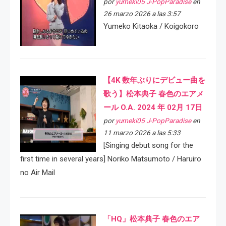
por
yumeki05 J-PopParadise
en
26 marzo 2026 a las 3:57
Yumeko Kitaoka / Koigokoro
【4K 数年ぶりにデビュー曲を
歌う】松本典子 春色のエアメ
ール O.A. 2024 年 02月 17日
por
yumeki05 J-PopParadise
en
11 marzo 2026 a las 5:33
[Singing debut song for the
first time in several years] Noriko Matsumoto / Haruiro
no Air Mail
「HQ」松本典子 春色のエア