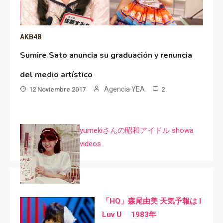
AKB48
Sumire Sato anuncia su graduación y renuncia
del medio artístico
Agencia YEA
12 Noviembre 2017
2
yumekiさんの昭和アイドル showa
videos
「HQ」森尾由美 天気予報は I
Luv U 1983年