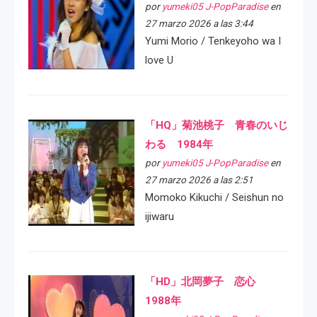
por
yumeki05 J-PopParadise
en
27 marzo 2026 a las 3:44
Yumi Morio / Tenkeyoho wa I
love U
「HQ」菊池桃子 青春のいじ
わる 1984年
por
yumeki05 J-PopParadise
en
27 marzo 2026 a las 2:51
Momoko Kikuchi / Seishun no
ijiwaru
「HD」北岡夢子 恋心
1988年