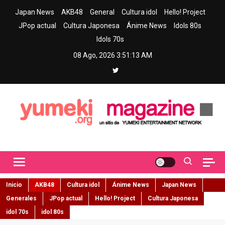
Skip
Japan News
AKB48
General
Cultura idol
Hello! Project
to
JPop actual
Cultura Japonesa
Ánime News
Idols 80s
content
Idols 70s
08 Ago, 2026
3:51:14 AM
Yumeki Magazine
Jpop y musica idol – Tu portal de jpop, movimiento idol y cultura
japonesa en español
Inicio
AKB48
Cultura idol
Ánime News
Japan News
Generales
JPop actual
Hello! Project
Cultura Japonesa
idol 70s
idol 80s