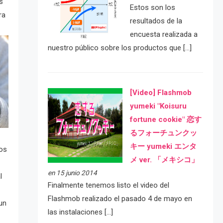
s
Estos son los
ra
resultados de la
encuesta realizada a
nuestro público sobre los productos que […]
[Video] Flashmob
yumeki "Koisuru
fortune cookie" 恋す
るフォーチュンクッ
キー yumeki エンタ
ros
メ ver. 「メキシコ」
en 15 junio 2014
l
Finalmente tenemos listo el video del
Flashmob realizado el pasado 4 de mayo en
un
las instalaciones […]