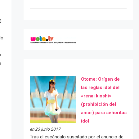
3
do
»
s
Otome: Orígen de
las reglas idol del
«renai kinshi»
(prohibición del
amor) para señoritas
idol
en 23 junio 2017
Tras el escándalo suscitado por el anuncio de