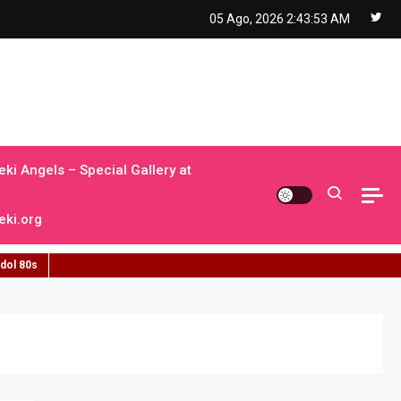
05 Ago, 2026
2:43:54 AM
ki Angels – Special Gallery at
ki.org
idol 80s