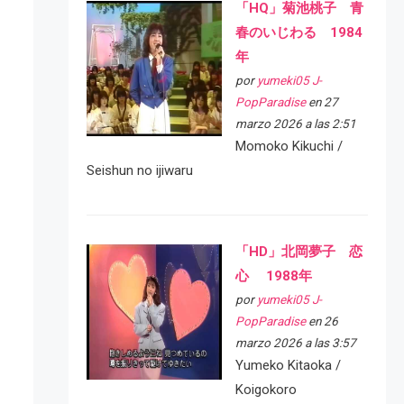
「HQ」菊池桃子 青
春のいじわる 1984
年
por
yumeki05 J-
PopParadise
en 27
marzo 2026 a las 2:51
Momoko Kikuchi /
Seishun no ijiwaru
「HD」北岡夢子 恋
心 1988年
por
yumeki05 J-
PopParadise
en 26
marzo 2026 a las 3:57
Yumeko Kitaoka /
Koigokoro