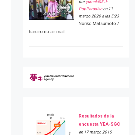
por
yumeki05 J-
PopParadise
en 11
marzo 2026 a las 5:23
Noriko Matsumoto /
haruiro no air mail
Resultados de la
encuesta YEA-SGC
en 17 marzo 2015