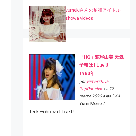
yumekiさんの昭和アイドル
showa videos
「HQ」森尾由美 天気
予報は I Luv U
1983年
por
yumeki05 J-
PopParadise
en 27
marzo 2026 a las 3:44
Yumi Morio /
Tenkeyoho wa I love U