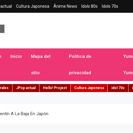
actual
Cultura Japonesa
Ánime News
Idols 80s
Idols 70s
a japonesa en español
o
Inicio
Mapa del
Politica de
Yume
sitio
privacidad
Yume
rales
JPop actual
Hello! Project
Cultura Japonesa
idol 70s
lentín A La Baja En Japón