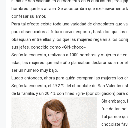
El día de san valentin es el momento en el cual las mujeres j
hombres que les atraen. Se acostumbra que exclusivamente la
confesar su amor.
Para tal efecto existe toda una variedad de chocolates que v
para obsequiarlos al futuro novio, esposo , hasta los que las 
obsequian entre ellas y los que las mujeres regalan a los com
sus jefes, conocido como «Giri-choco».
Según la encuesta, realizada a 1000 hombres y mujeres de en
edad, las mujeres que este año planeaban declarar su amor el
ser un número muy bajo.
Luego entonces, ahora para quién compran las mujeres los c
Según la encuesta, el 49.2 % del chocolate de San Valentin e
de la familia, y un 20.4% con fines «giri» (por obligación) pa
Sin embargo, 
fue de tan sol
Tal parece que
chocolate fav