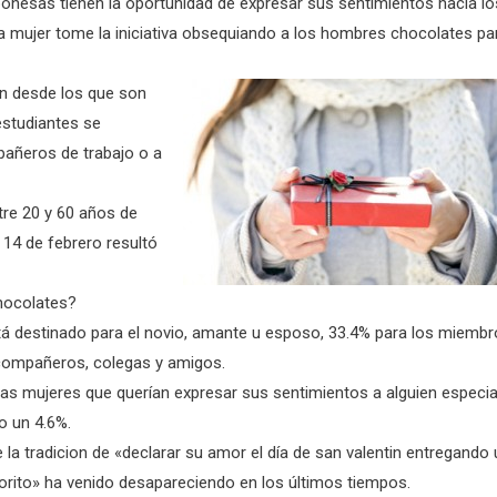
aponesas tienen la oportunidad de expresar sus sentimientos hacia lo
 mujer tome la iniciativa obsequiando a los hombres chocolates pa
an desde los que son
estudiantes se
pañeros de trabajo o a
tre 20 y 60 años de
 14 de febrero resultó
hocolates?
stá destinado para el novio, amante u esposo, 33.4% para los miemb
ra compañeros, colegas y amigos.
las mujeres que querían expresar sus sentimientos a alguien especia
o un 4.6%.
 la tradicion de «declarar su amor el día de san valentin entregando 
orito» ha venido desapareciendo en los últimos tiempos.