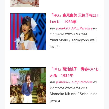
「HQ」森尾由美 天気予報は I
Luv U 1983年
por
yumeki05 J-PopParadise
en
27 marzo 2026 a las 3:44
Yumi Morio / Tenkeyoho wa I
love U
「HQ」菊池桃子 青春のいじ
わる 1984年
por
yumeki05 J-PopParadise
en
27 marzo 2026 a las 2:51
Momoko Kikuchi / Seishun no
ijiwaru