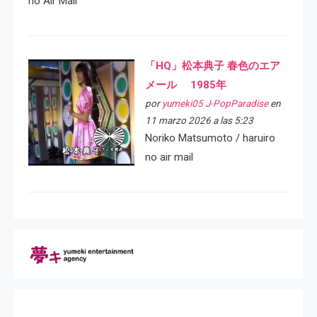
no Air Mail
「HQ」松本典子 春色のエア
メール 1985年
por
yumeki05 J-PopParadise
en
11 marzo 2026 a las 5:23
Noriko Matsumoto / haruiro
no air mail