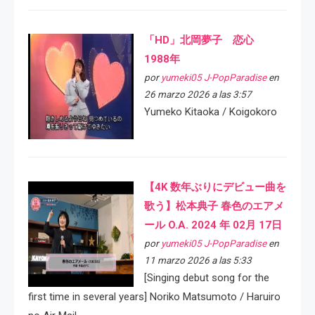
「HD」北岡夢子 恋心
1988年
por
yumeki05 J-PopParadise
en
26 marzo 2026 a las 3:57
Yumeko Kitaoka / Koigokoro
【4K 数年ぶりにデビュー曲を
歌う】松本典子 春色のエアメ
ール O.A. 2024 年 02月 17日
por
yumeki05 J-PopParadise
en
11 marzo 2026 a las 5:33
[Singing debut song for the
first time in several years] Noriko Matsumoto / Haruiro