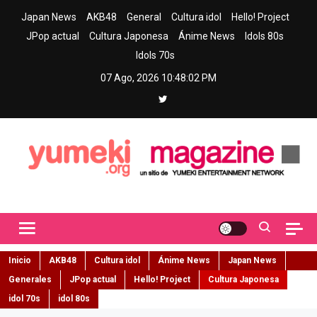
Skip
Japan News
AKB48
General
Cultura idol
Hello! Project
to
JPop actual
Cultura Japonesa
Ánime News
Idols 80s
content
Idols 70s
07 Ago, 2026
10:48:03 PM
Yumeki Magazine
Jpop y musica idol – Tu portal de jpop, movimiento idol y cultura
japonesa en español
Inicio
AKB48
Cultura idol
Ánime News
Japan News
Generales
JPop actual
Hello! Project
Cultura Japonesa
idol 70s
idol 80s