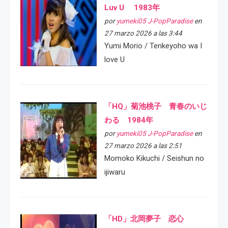
Luv U 1983年
por
yumeki05 J-PopParadise
en
27 marzo 2026 a las 3:44
Yumi Morio / Tenkeyoho wa I
love U
「HQ」菊池桃子 青春のいじ
わる 1984年
por
yumeki05 J-PopParadise
en
27 marzo 2026 a las 2:51
Momoko Kikuchi / Seishun no
ijiwaru
「HD」北岡夢子 恋心