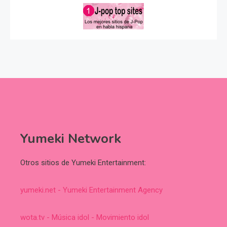
Yumeki Network
Otros sitios de Yumeki Entertainment:
yumeki.net - Yumeki Entertainment Agency
wota.tv - Música idol - Movimiento idol