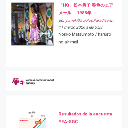
「HQ」松本典子 春色のエア
メール 1985年
por
yumeki05 J-PopParadise
en
11 marzo 2026 a las 5:23
Noriko Matsumoto / haruiro
no air mail
Resultados de la encuesta
YEA-SGC