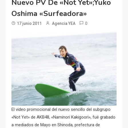
Nuevo PV De «Not Yet»;Yuko
Oshima «Surfeadora»
0
17 junio 2011
Agencia YEA
El video promocional del nuevo sencillo del subgrupo
«Not Yet» de AKB48, «Naminori Kakigoori», fué grabado
a mediados de Mayo en Shinoda, prefectura de