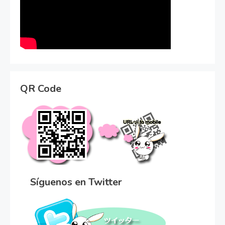
QR Code
Síguenos en Twitter