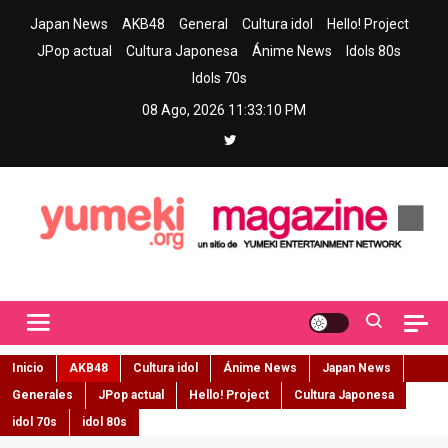
Skip
Japan News
AKB48
General
Cultura idol
Hello! Project
to
JPop actual
Cultura Japonesa
Ánime News
Idols 80s
content
Idols 70s
08 Ago, 2026
11:33:12 PM
Yumeki Magazine
Jpop y musica idol – Tu portal de jpop, movimiento idol y cultura
japonesa en español
Inicio
AKB48
Cultura idol
Ánime News
Japan News
Generales
JPop actual
Hello! Project
Cultura Japonesa
idol 70s
idol 80s