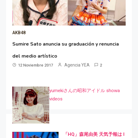
AKB48
Sumire Sato anuncia su graduación y renuncia
del medio artístico
Agencia YEA
12 Noviembre 2017
2
yumekiさんの昭和アイドル showa
videos
「HQ」森尾由美 天気予報は I