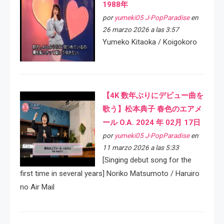
1988年
por
yumeki05 J-PopParadise
en
26 marzo 2026 a las 3:57
Yumeko Kitaoka / Koigokoro
【4K 数年ぶりにデビュー曲を
歌う】松本典子 春色のエアメ
ール O.A. 2024 年 02月 17日
por
yumeki05 J-PopParadise
en
11 marzo 2026 a las 5:33
[Singing debut song for the
first time in several years] Noriko Matsumoto / Haruiro
no Air Mail