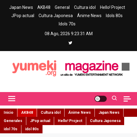
Skip
Japan News
AKB48
General
Cultura idol
Hello! Project
to
JPop actual
Cultura Japonesa
Ánime News
Idols 80s
content
Idols 70s
08 Ago, 2026
9:23:33 AM
Yumeki Magazine
Jpop y musica idol – Tu portal de jpop, movimiento idol y cultura
japonesa en español
Inicio
AKB48
Cultura idol
Ánime News
Japan News
Generales
JPop actual
Hello! Project
Cultura Japonesa
idol 70s
idol 80s