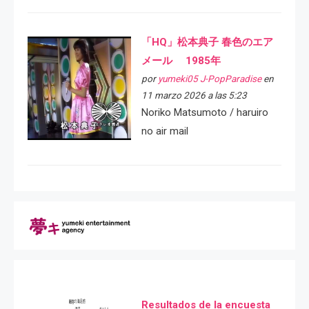
「HQ」松本典子 春色のエア
メール 1985年
por
yumeki05 J-PopParadise
en
11 marzo 2026 a las 5:23
Noriko Matsumoto / haruiro
no air mail
Resultados de la encuesta