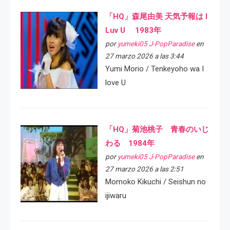
「HQ」森尾由美 天気予報は I
Luv U 1983年
por
yumeki05 J-PopParadise
en
27 marzo 2026 a las 3:44
Yumi Morio / Tenkeyoho wa I
love U
「HQ」菊池桃子 青春のいじ
わる 1984年
por
yumeki05 J-PopParadise
en
27 marzo 2026 a las 2:51
Momoko Kikuchi / Seishun no
ijiwaru