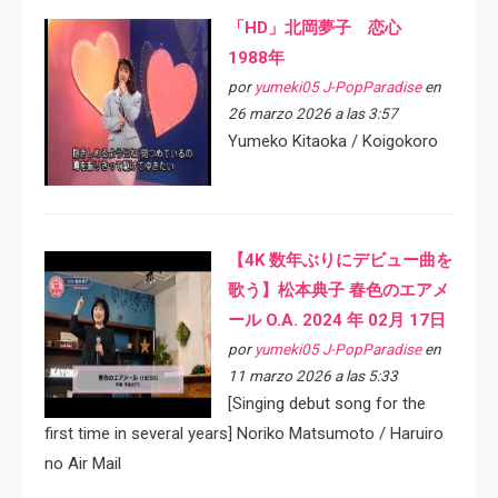
「HD」北岡夢子 恋心
1988年
por
yumeki05 J-PopParadise
en
26 marzo 2026 a las 3:57
Yumeko Kitaoka / Koigokoro
【4K 数年ぶりにデビュー曲を
歌う】松本典子 春色のエアメ
ール O.A. 2024 年 02月 17日
por
yumeki05 J-PopParadise
en
11 marzo 2026 a las 5:33
[Singing debut song for the
first time in several years] Noriko Matsumoto / Haruiro
no Air Mail