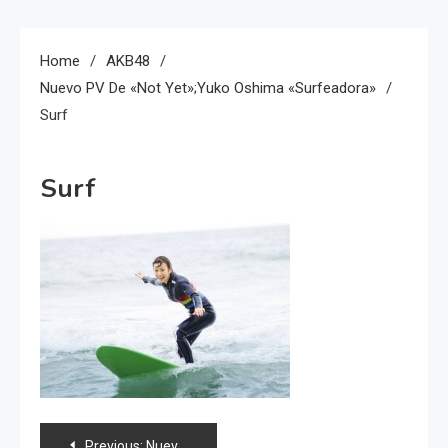
Home
AKB48
Nuevo PV De «Not Yet»;Yuko Oshima «Surfeadora»
Surf
Surf
Navegación
Previous:
Nuevo PV de «Not Yet»;Yuko Oshima «Surfeadora»