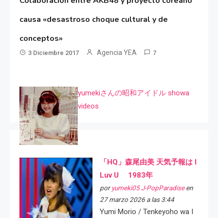
Colaboración entre AKB48 y proyecto coreano
causa «desastroso choque cultural y de
conceptos»
Agencia YEA
3 Diciembre 2017
7
yumekiさんの昭和アイドル showa
videos
「HQ」森尾由美 天気予報は I
Luv U 1983年
por
yumeki05 J-PopParadise
en
27 marzo 2026 a las 3:44
Yumi Morio / Tenkeyoho wa I