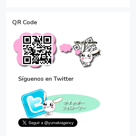
QR Code
Síguenos en Twitter