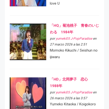
love U
「HQ」菊池桃子 青春のいじ
わる 1984年
por
yumeki05 J-PopParadise
en
27 marzo 2026 a las 2:51
Momoko Kikuchi / Seishun no
ijiwaru
「HD」北岡夢子 恋心
1988年
por
yumeki05 J-PopParadise
en
26 marzo 2026 a las 3:57
Yumeko Kitaoka / Koigokoro