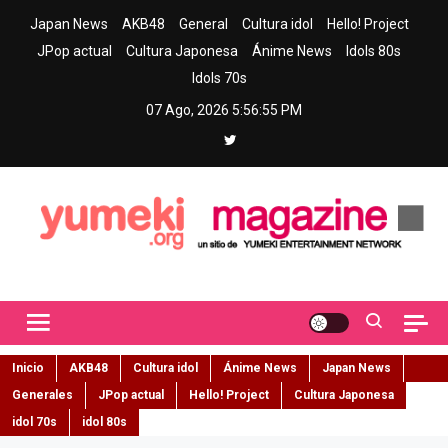
Skip
Japan News
AKB48
General
Cultura idol
Hello! Project
to
JPop actual
Cultura Japonesa
Ánime News
Idols 80s
content
Idols 70s
07 Ago, 2026
5:56:56 PM
Yumeki Magazine
Jpop y musica idol – Tu portal de jpop, movimiento idol y cultura
japonesa en español
Inicio
AKB48
Cultura idol
Ánime News
Japan News
Generales
JPop actual
Hello! Project
Cultura Japonesa
idol 70s
idol 80s