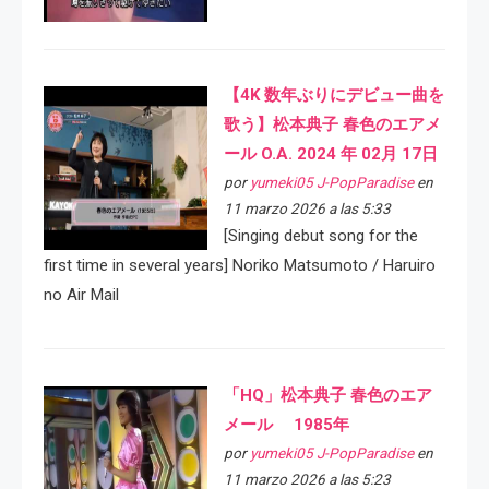
【4K 数年ぶりにデビュー曲を
歌う】松本典子 春色のエアメ
ール O.A. 2024 年 02月 17日
por
yumeki05 J-PopParadise
en
11 marzo 2026 a las 5:33
[Singing debut song for the
first time in several years] Noriko Matsumoto / Haruiro
no Air Mail
「HQ」松本典子 春色のエア
メール 1985年
por
yumeki05 J-PopParadise
en
11 marzo 2026 a las 5:23