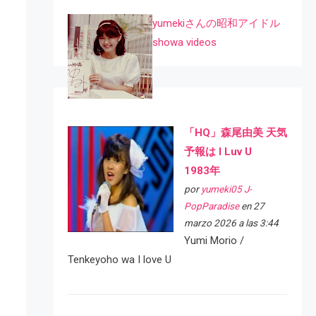
yumekiさんの昭和アイドル
showa videos
「HQ」森尾由美 天気
予報は I Luv U
1983年
por
yumeki05 J-
PopParadise
en 27
marzo 2026 a las 3:44
Yumi Morio /
Tenkeyoho wa I love U