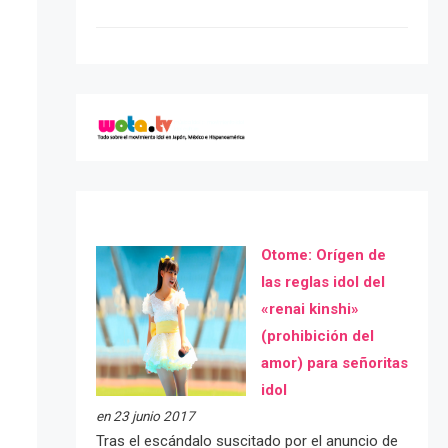
Otome: Orígen de
las reglas idol del
«renai kinshi»
(prohibición del
amor) para señoritas
idol
en 23 junio 2017
Tras el escándalo suscitado por el anuncio de