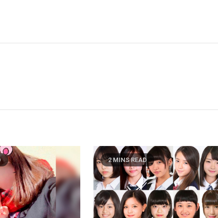
D
2 MINS READ