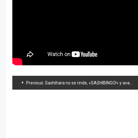
Navegación
Previous:
Sashihara no se rinde, «SASHIBINGO!» y avance del 2do. Stage de «AKB0048»
de
entradas