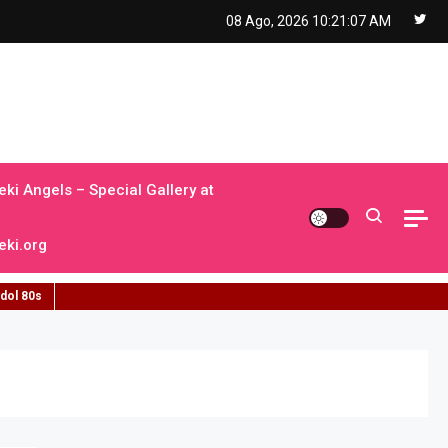
08 Ago, 2026
10:21:08 AM
ki Angels – Special Gallery at
ki.org
idol 80s