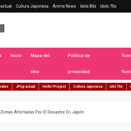
actual
Cultura Japonesa
Ánime News
Idols 80s
Idols 70s
a japonesa en español
o
Inicio
Mapa del
Politica de
Yume
sitio
privacidad
Yume
rales
JPop actual
Hello! Project
Cultura Japonesa
idol 70s
 Zonas Afectadas Por El Desastre En Japón