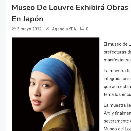
Museo De Louvre Exhibirá Obras 
En Japón
0
3 mayo 2012
Agencia YEA
El museo de Lo
prefecturas d
manifestar su
La muestra ti
integrada por
que aún están 
tema los encu
La muestra ll
Art, y finalm
severamente d
Museo del Louv