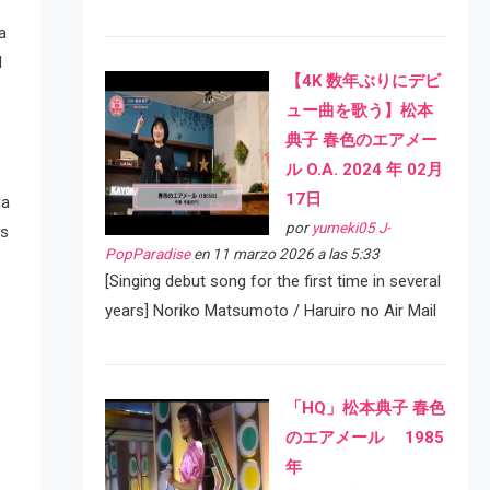
a
l
【4K 数年ぶりにデビ
ュー曲を歌う】松本
典子 春色のエアメー
ル O.A. 2024 年 02月
17日
la
por
yumeki05 J-
as
PopParadise
en 11 marzo 2026 a las 5:33
[Singing debut song for the first time in several
years] Noriko Matsumoto / Haruiro no Air Mail
「HQ」松本典子 春色
のエアメール 1985
年