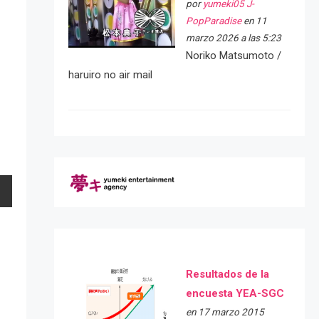
por
yumeki05 J-
PopParadise
en 11
marzo 2026 a las 5:23
Noriko Matsumoto /
haruiro no air mail
Resultados de la
encuesta YEA-SGC
en 17 marzo 2015