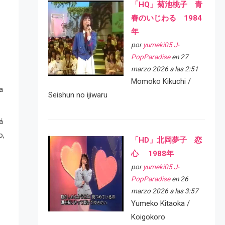
「HQ」菊池桃子 青
春のいじわる 1984
年
por
yumeki05 J-
PopParadise
en 27
marzo 2026 a las 2:51
Momoko Kikuchi /
a
Seishun no ijiwaru
á
o,
「HD」北岡夢子 恋
心 1988年
por
yumeki05 J-
PopParadise
en 26
marzo 2026 a las 3:57
Yumeko Kitaoka /
Koigokoro