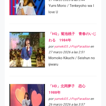
Yumi Morio / Tenkeyoho wa I
love U
「HQ」菊池桃子 青春のいじ
わる 1984年
por
yumeki05 J-PopParadise
en
27 marzo 2026 a las 2:51
Momoko Kikuchi / Seishun no
ijiwaru
「HD」北岡夢子 恋心
1988年
por
yumeki05 J-PopParadise
en
26 marzo 2026 a las 3:57