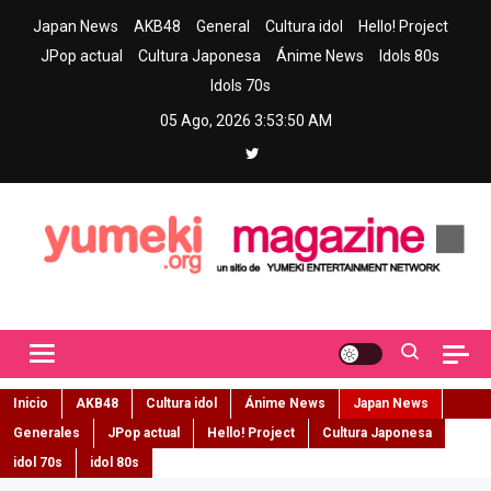
Skip
Japan News
AKB48
General
Cultura idol
Hello! Project
to
JPop actual
Cultura Japonesa
Ánime News
Idols 80s
content
Idols 70s
05 Ago, 2026
3:53:51 AM
Yumeki Magazine
Jpop y musica idol – Tu portal de jpop, movimiento idol y cultura
japonesa en español
Inicio
AKB48
Cultura idol
Ánime News
Japan News
Generales
JPop actual
Hello! Project
Cultura Japonesa
idol 70s
idol 80s