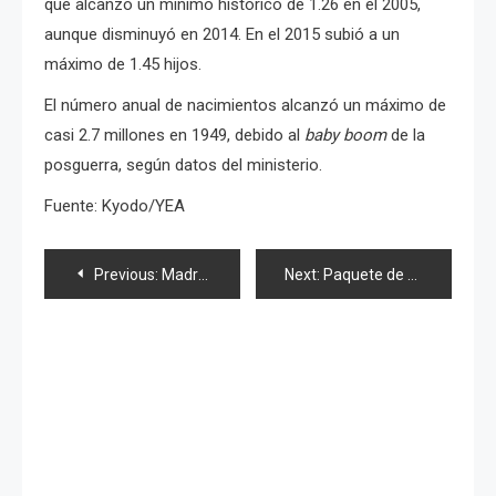
que alcanzó un mínimo histórico de 1.26 en el 2005,
aunque disminuyó en 2014. En el 2015 subió a un
máximo de 1.45 hijos.
El número anual de nacimientos alcanzó un máximo de
casi 2.7 millones en 1949, debido al
baby boom
de la
posguerra, según datos del ministerio.
Fuente: Kyodo/YEA
Navegación
Previous:
Madre de víctima de «Karoshi» conmemora 1er. aniversario
Next:
Paquete de BD y DVD del 30&31 aniversario de Yoko Minamino
de
entradas