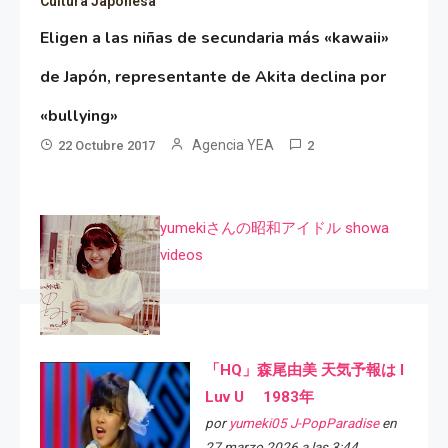
Cultura Japonesa
Eligen a las niñas de secundaria más «kawaii»
de Japón, representante de Akita declina por
«bullying»
Agencia YEA
22 Octubre 2017
2
yumekiさんの昭和アイドル showa
videos
「HQ」森尾由美 天気予報は I
Luv U 1983年
por
yumeki05 J-PopParadise
en
27 marzo 2026 a las 3:44