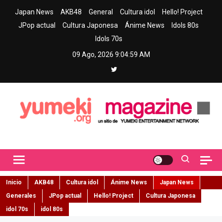
Skip
Japan News
AKB48
General
Cultura idol
Hello! Project
to
JPop actual
Cultura Japonesa
Ánime News
Idols 80s
content
Idols 70s
09 Ago, 2026
9:05:01 AM
Yumeki Magazine
Jpop y musica idol – Tu portal de jpop, movimiento idol y cultura
japonesa en español
Inicio
AKB48
Cultura idol
Ánime News
Japan News
Generales
JPop actual
Hello! Project
Cultura Japonesa
idol 70s
idol 80s