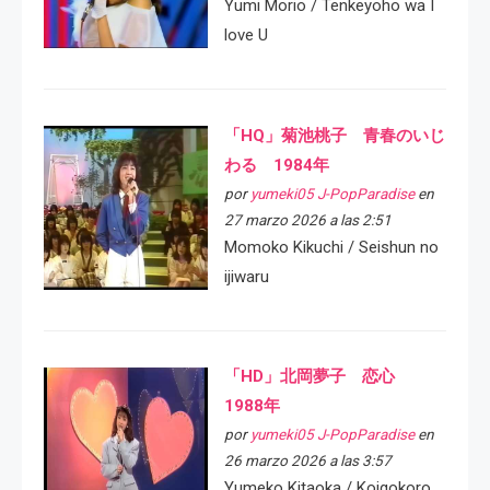
Yumi Morio / Tenkeyoho wa I
love U
「HQ」菊池桃子 青春のいじ
わる 1984年
por
yumeki05 J-PopParadise
en
27 marzo 2026 a las 2:51
Momoko Kikuchi / Seishun no
ijiwaru
「HD」北岡夢子 恋心
1988年
por
yumeki05 J-PopParadise
en
26 marzo 2026 a las 3:57
Yumeko Kitaoka / Koigokoro