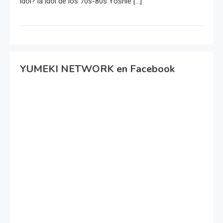
idol? la idol de los 70s-80s Yoshie […]
YUMEKI NETWORK en Facebook