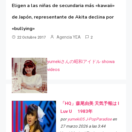
Eligen a las niñas de secundaria más «kawaii»
de Japón, representante de Akita declina por
«bullying»
Agencia YEA
22 Octubre 2017
2
yumekiさんの昭和アイドル showa
videos
「HQ」森尾由美 天気予報は I
Luv U 1983年
por
yumeki05 J-PopParadise
en
27 marzo 2026 a las 3:44