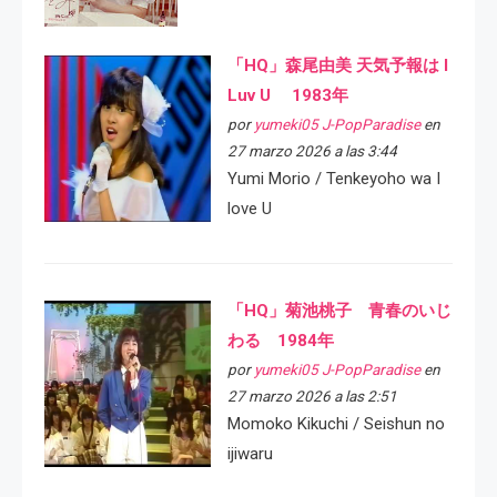
「HQ」森尾由美 天気予報は I
Luv U 1983年
por
yumeki05 J-PopParadise
en
27 marzo 2026 a las 3:44
Yumi Morio / Tenkeyoho wa I
love U
「HQ」菊池桃子 青春のいじ
わる 1984年
por
yumeki05 J-PopParadise
en
27 marzo 2026 a las 2:51
Momoko Kikuchi / Seishun no
ijiwaru