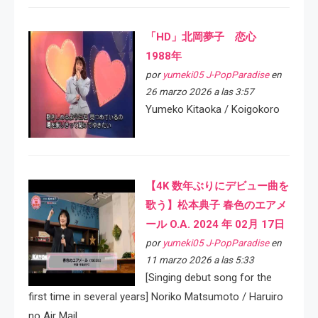
「HD」北岡夢子 恋心
1988年
por
yumeki05 J-PopParadise
en
26 marzo 2026 a las 3:57
Yumeko Kitaoka / Koigokoro
【4K 数年ぶりにデビュー曲を
歌う】松本典子 春色のエアメ
ール O.A. 2024 年 02月 17日
por
yumeki05 J-PopParadise
en
11 marzo 2026 a las 5:33
[Singing debut song for the
first time in several years] Noriko Matsumoto / Haruiro
no Air Mail