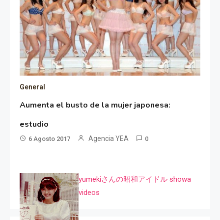
General
Aumenta el busto de la mujer japonesa:
estudio
Agencia YEA
6 Agosto 2017
0
yumekiさんの昭和アイドル showa
videos