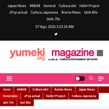
Skip
Japan News
AKB48
General
Cultura idol
Hello! Project
to
JPop actual
Cultura Japonesa
Ánime News
Idols 80s
content
Idols 70s
07 Ago, 2026
3:23:36 AM
Yumeki Magazine
Jpop y musica idol – Tu portal de jpop, movimiento idol y cultura
japonesa en español
Inicio
AKB48
Cultura idol
Ánime News
Japan News
Generales
JPop actual
Hello! Project
Cultura Japonesa
idol 70s
idol 80s