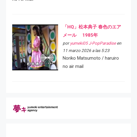
「HQ」松本典子 春色のエア
メール 1985年
por
yumeki05 J-PopParadise
en
11 marzo 2026 a las 5:23
Noriko Matsumoto / haruiro
no air mail