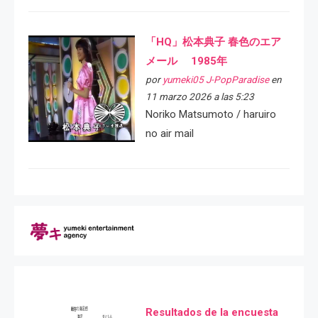
「HQ」松本典子 春色のエア
メール 1985年
por
yumeki05 J-PopParadise
en
11 marzo 2026 a las 5:23
Noriko Matsumoto / haruiro
no air mail
Resultados de la encuesta