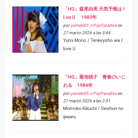
「HQ」森尾由美 天気予報は I
Luv U 1983年
por
yumeki05 J-PopParadise
en
27 marzo 2026 a las 3:44
Yumi Morio / Tenkeyoho wa I
love U
「HQ」菊池桃子 青春のいじ
わる 1984年
por
yumeki05 J-PopParadise
en
27 marzo 2026 a las 2:51
Momoko Kikuchi / Seishun no
ijiwaru