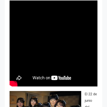
El 22 de
junio
del