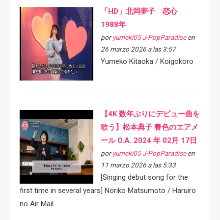
「HD」北岡夢子 恋心
1988年
por
yumeki05 J-PopParadise
en
26 marzo 2026 a las 3:57
Yumeko Kitaoka / Koigokoro
【4K 数年ぶりにデビュー曲を
歌う】松本典子 春色のエアメ
ール O.A. 2024 年 02月 17日
por
yumeki05 J-PopParadise
en
11 marzo 2026 a las 5:33
[Singing debut song for the
first time in several years] Noriko Matsumoto / Haruiro
no Air Mail