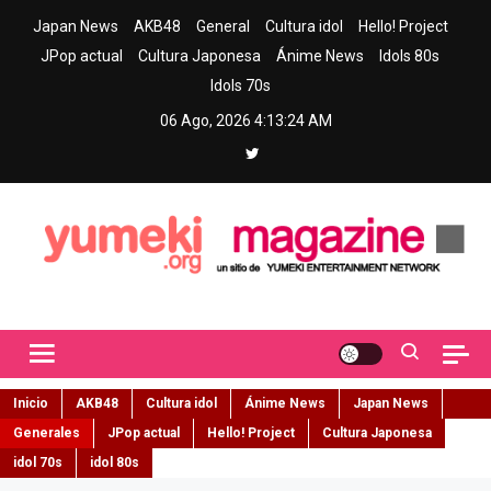
Skip
Japan News
AKB48
General
Cultura idol
Hello! Project
to
JPop actual
Cultura Japonesa
Ánime News
Idols 80s
content
Idols 70s
06 Ago, 2026
4:13:25 AM
Yumeki Magazine
Jpop y musica idol – Tu portal de jpop, movimiento idol y cultura
japonesa en español
Inicio
AKB48
Cultura idol
Ánime News
Japan News
Generales
JPop actual
Hello! Project
Cultura Japonesa
idol 70s
idol 80s