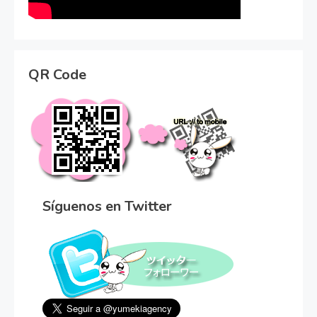
QR Code
Síguenos en Twitter