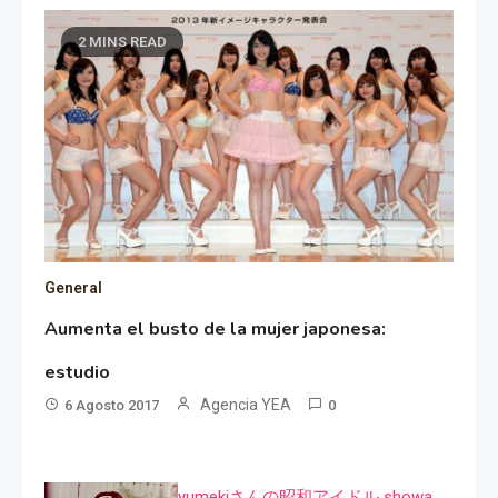
2 MINS READ
General
Aumenta el busto de la mujer japonesa:
estudio
Agencia YEA
6 Agosto 2017
0
yumekiさんの昭和アイドル showa