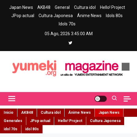
Skip
Japan News
AKB48
General
Cultura idol
Hello! Project
to
JPop actual
Cultura Japonesa
Ánime News
Idols 80s
content
Idols 70s
05 Ago, 2026
3:45:02 AM
Yumeki Magazine
Jpop y musica idol – Tu portal de jpop, movimiento idol y cultura
japonesa en español
Inicio
AKB48
Cultura idol
Ánime News
Japan News
Generales
JPop actual
Hello! Project
Cultura Japonesa
idol 70s
idol 80s