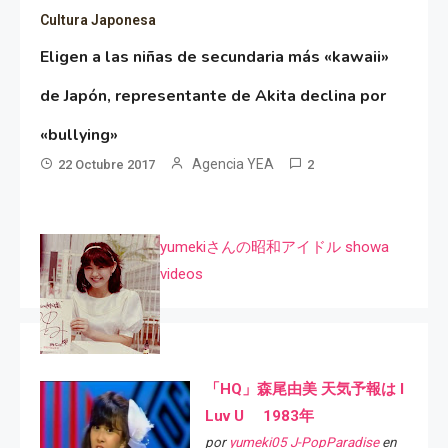
Cultura Japonesa
Eligen a las niñas de secundaria más «kawaii»
de Japón, representante de Akita declina por
«bullying»
Agencia YEA
22 Octubre 2017
2
yumekiさんの昭和アイドル showa
videos
「HQ」森尾由美 天気予報は I
Luv U 1983年
por
yumeki05 J-PopParadise
en