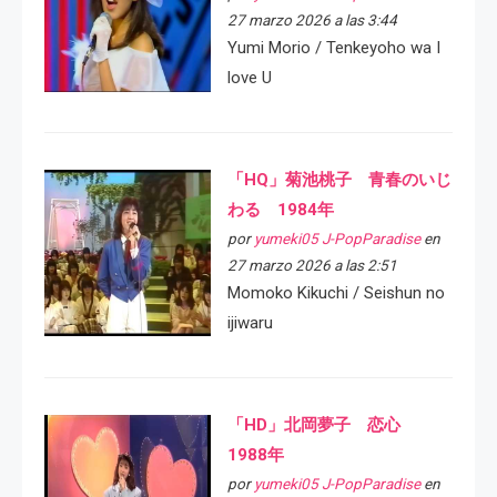
27 marzo 2026 a las 3:44
Yumi Morio / Tenkeyoho wa I
love U
「HQ」菊池桃子 青春のいじ
わる 1984年
por
yumeki05 J-PopParadise
en
27 marzo 2026 a las 2:51
Momoko Kikuchi / Seishun no
ijiwaru
「HD」北岡夢子 恋心
1988年
por
yumeki05 J-PopParadise
en