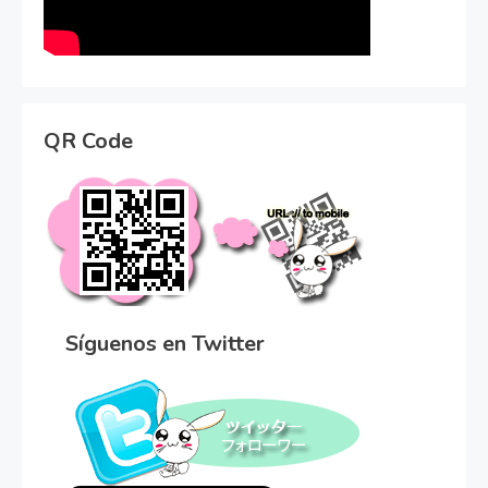
QR Code
Síguenos en Twitter