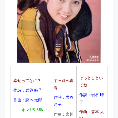
そっとしとい
幸せってなに？
すっ跳べ青
てね！
春
作詩：岩谷 時子
作詩：岩谷 時
作詩：岩谷
作曲：森本 太郎
子
時子
ユニオン US-656-J
作曲：森本 太
作曲：宮川