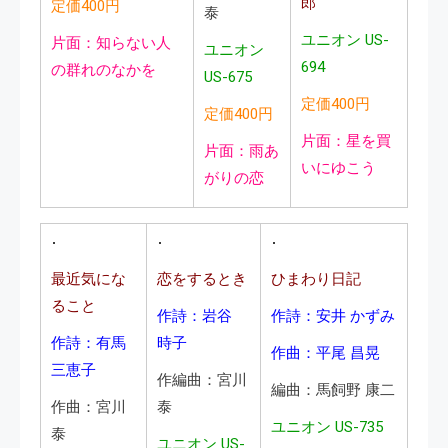
郎
定価400円
泰
ユニオン US-
片面：知らない人
ユニオン
694
の群れのなかを
US-675
定価400円
定価400円
片面：星を買
片面：雨あ
いにゆこう
がりの恋
最近気にな
恋をするとき
ひまわり日記
ること
作詩：岩谷
作詩：安井 かずみ
作詩：有馬
時子
作曲：平尾 昌晃
三恵子
作編曲：宮川
編曲：馬飼野 康二
作曲：宮川
泰
ユニオン US-735
泰
ユニオン US-