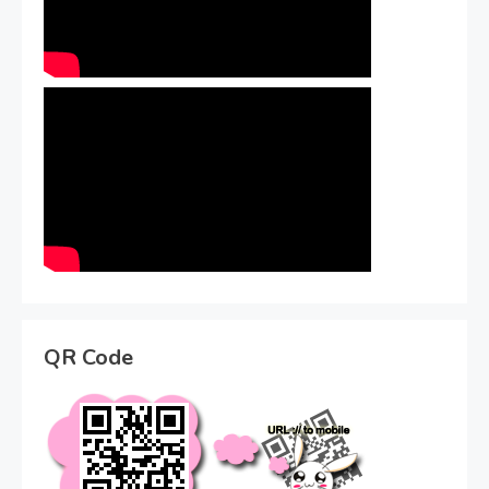
QR Code