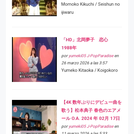
Momoko Kikuchi / Seishun no
ijiwaru
「HD」北岡夢子 恋心
1988年
por
yumeki05 J-PopParadise
en
26 marzo 2026 a las 3:57
Yumeko Kitaoka / Koigokoro
【4K 数年ぶりにデビュー曲を
歌う】松本典子 春色のエアメ
ール O.A. 2024 年 02月 17日
por
yumeki05 J-PopParadise
en
11 marzo 2026 a las 5:33