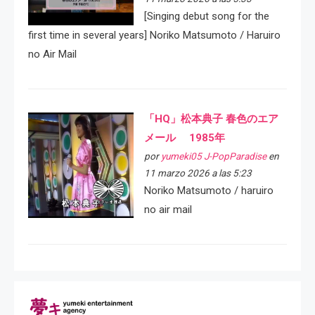
[Singing debut song for the
first time in several years] Noriko Matsumoto / Haruiro
no Air Mail
「HQ」松本典子 春色のエア
メール 1985年
por
yumeki05 J-PopParadise
en
11 marzo 2026 a las 5:23
Noriko Matsumoto / haruiro
no air mail