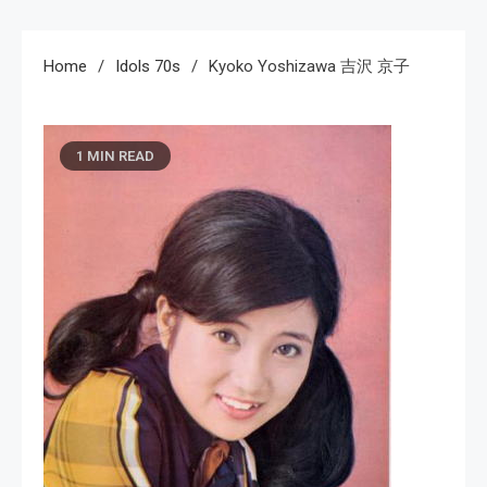
Home
Idols 70s
Kyoko Yoshizawa 吉沢 京子
1 MIN READ