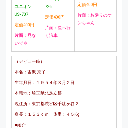
定価400円
ユニオン
726
US-707
片面：お隣りのケ
定価400円
ンちゃん
定価400円
片面：星へ行
片面：見な
く汽車
いでネ
（デビュー時）
本名：吉沢 京子
生年月日：１９５４年３月２日
本籍地：埼玉県北足立郡
現住所：東京都渋谷区千駄ヶ谷２
身長：１５３ｃｍ 体重：４５Kg
■紹介