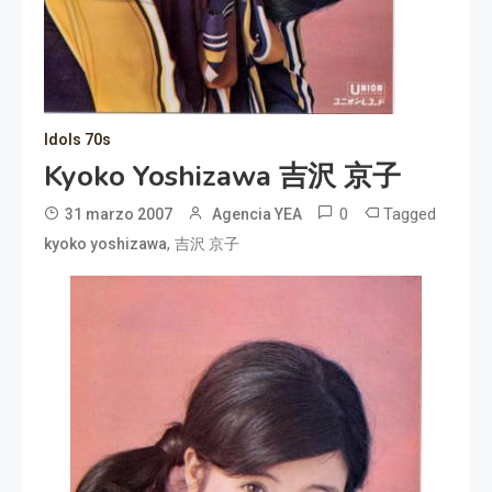
Idols 70s
Kyoko Yoshizawa 吉沢 京子
0
Tagged
31 marzo 2007
Agencia YEA
,
kyoko yoshizawa
吉沢 京子