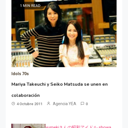
1 MIN READ
Idols 70s
Mariya Takeuchi y Seiko Matsuda se unen en
colaboración
Agencia YEA
4 Octubre 2011
0
yumekiさんの昭和アイドル showa