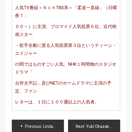
人気TV番組＜６ｃｈTBS系＞「柔道一直線」（日曜
夜７：
００～）に主演、ブロマイド人気投票６位、近代映
画スター
・歌手全般に渡る人気投票第３位というティーン・
エイジャー
の間ではものすごい人気。NHK１時間物のスタジオ
ドラマ「
台所太平記」及びNETのホームドラマに主演の予
定、ファン
レターは、１日に１００通以上の人気者。
Navegación
Previous:
Linda Yamamoto
Next:
Yuki Okazaki 岡崎友紀