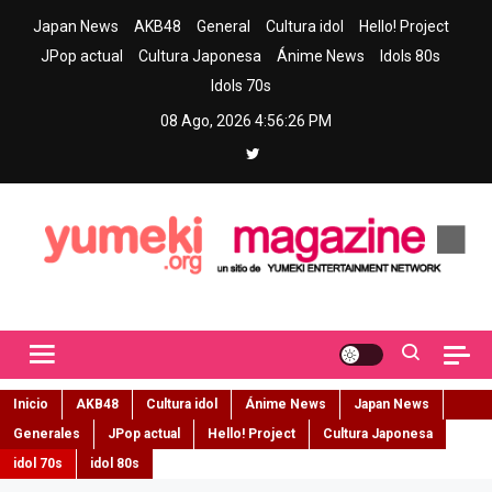
Skip
Japan News
AKB48
General
Cultura idol
Hello! Project
to
JPop actual
Cultura Japonesa
Ánime News
Idols 80s
content
Idols 70s
08 Ago, 2026
4:56:27 PM
Yumeki Magazine
Jpop y musica idol – Tu portal de jpop, movimiento idol y cultura
japonesa en español
Inicio
AKB48
Cultura idol
Ánime News
Japan News
Generales
JPop actual
Hello! Project
Cultura Japonesa
idol 70s
idol 80s