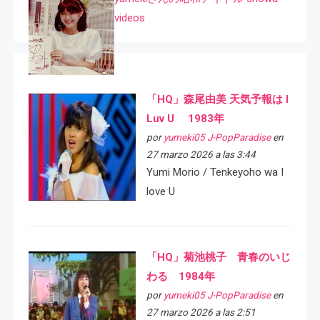
videos
「HQ」森尾由美 天気予報は I
Luv U 1983年
por
yumeki05 J-PopParadise
en
27 marzo 2026 a las 3:44
Yumi Morio / Tenkeyoho wa I
love U
「HQ」菊池桃子 青春のいじ
わる 1984年
por
yumeki05 J-PopParadise
en
27 marzo 2026 a las 2:51