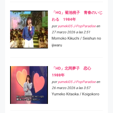
「HQ」菊池桃子 青春のいじ
わる 1984年
por
yumeki05 J-PopParadise
en
27 marzo 2026 a las 2:51
Momoko Kikuchi / Seishun no
ijiwaru
「HD」北岡夢子 恋心
1988年
por
yumeki05 J-PopParadise
en
26 marzo 2026 a las 3:57
Yumeko Kitaoka / Koigokoro