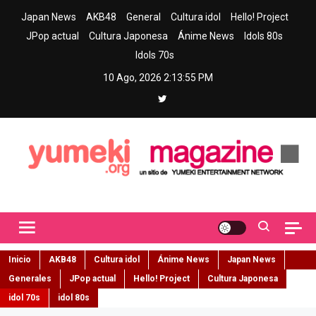
Skip
Japan News
AKB48
General
Cultura idol
Hello! Project
to
JPop actual
Cultura Japonesa
Ánime News
Idols 80s
content
Idols 70s
10 Ago, 2026
2:13:56 PM
Yumeki Magazine
Jpop y musica idol – Tu portal de jpop, movimiento idol y cultura
japonesa en español
Inicio
AKB48
Cultura idol
Ánime News
Japan News
Generales
JPop actual
Hello! Project
Cultura Japonesa
idol 70s
idol 80s