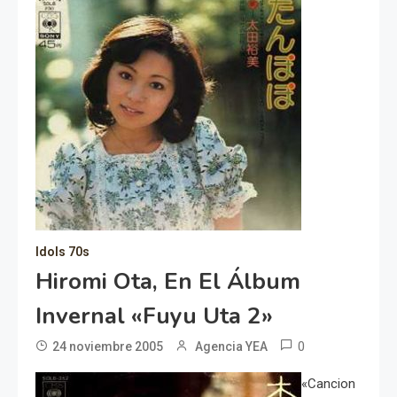
Idols 70s
Hiromi Ota, En El Álbum
Invernal «Fuyu Uta 2»
0
24 noviembre 2005
Agencia YEA
«Cancion