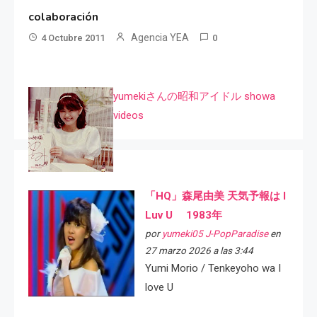
colaboración
Agencia YEA
4 Octubre 2011
0
yumekiさんの昭和アイドル showa
videos
「HQ」森尾由美 天気予報は I
Luv U 1983年
por
yumeki05 J-PopParadise
en
27 marzo 2026 a las 3:44
Yumi Morio / Tenkeyoho wa I
love U