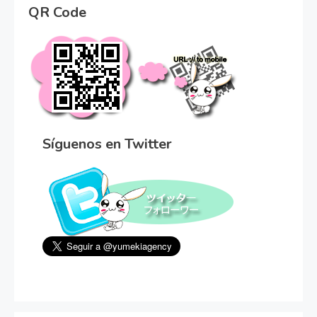
QR Code
Síguenos en Twitter