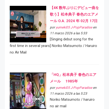
【4K 数年ぶりにデビュー曲を
歌う】松本典子 春色のエアメ
ール O.A. 2024 年 02月 17日
por
yumeki05 J-PopParadise
en
11 marzo 2026 a las 5:33
[Singing debut song for the
first time in several years] Noriko Matsumoto / Haruiro
no Air Mail
「HQ」松本典子 春色のエア
メール 1985年
por
yumeki05 J-PopParadise
en
11 marzo 2026 a las 5:23
Noriko Matsumoto / haruiro
no air mail