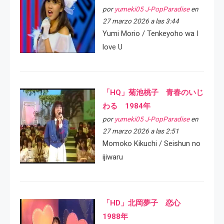
por
yumeki05 J-PopParadise
en
27 marzo 2026 a las 3:44
Yumi Morio / Tenkeyoho wa I
love U
「HQ」菊池桃子 青春のいじ
わる 1984年
por
yumeki05 J-PopParadise
en
27 marzo 2026 a las 2:51
Momoko Kikuchi / Seishun no
ijiwaru
「HD」北岡夢子 恋心
1988年