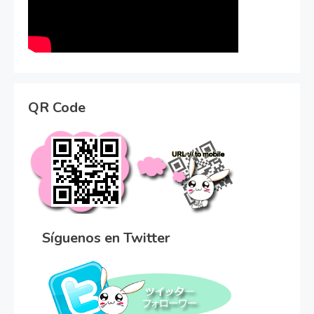
QR Code
Síguenos en Twitter