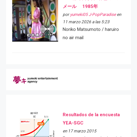
メール 1985年
por
yumeki05 J-PopParadise
en
11 marzo 2026 a las 5:23
Noriko Matsumoto / haruiro
no air mail
Resultados de la encuesta
YEA-SGC
en 17 marzo 2015