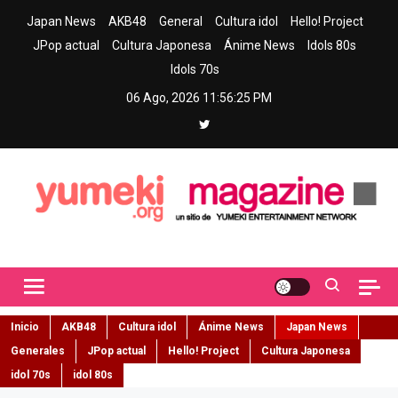
Skip
Japan News
AKB48
General
Cultura idol
Hello! Project
to
JPop actual
Cultura Japonesa
Ánime News
Idols 80s
content
Idols 70s
06 Ago, 2026
11:56:26 PM
Yumeki Magazine
Jpop y musica idol – Tu portal de jpop, movimiento idol y cultura
japonesa en español
Inicio
AKB48
Cultura idol
Ánime News
Japan News
Generales
JPop actual
Hello! Project
Cultura Japonesa
idol 70s
idol 80s