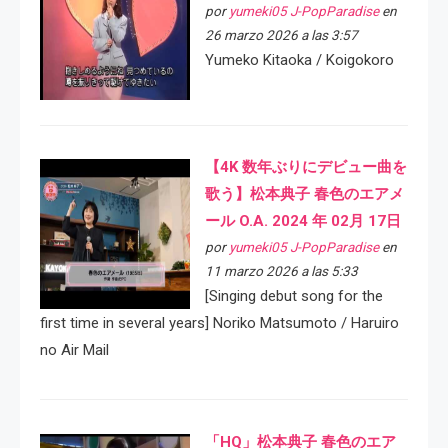
por
yumeki05 J-PopParadise
en
26 marzo 2026 a las 3:57
Yumeko Kitaoka / Koigokoro
【4K 数年ぶりにデビュー曲を
歌う】松本典子 春色のエアメ
ール O.A. 2024 年 02月 17日
por
yumeki05 J-PopParadise
en
11 marzo 2026 a las 5:33
[Singing debut song for the
first time in several years] Noriko Matsumoto / Haruiro
no Air Mail
「HQ」松本典子 春色のエア