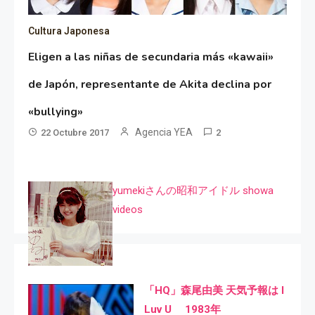
Cultura Japonesa
Eligen a las niñas de secundaria más «kawaii»
de Japón, representante de Akita declina por
«bullying»
Agencia YEA
22 Octubre 2017
2
yumekiさんの昭和アイドル showa
videos
「HQ」森尾由美 天気予報は I
Luv U 1983年