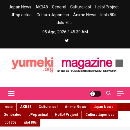
Skip
Japan News
AKB48
General
Cultura idol
Hello! Project
to
JPop actual
Cultura Japonesa
Ánime News
Idols 80s
content
Idols 70s
05 Ago, 2026
3:45:41 AM
Yumeki Magazine
Jpop y musica idol – Tu portal de jpop, movimiento idol y cultura
japonesa en español
Inicio
AKB48
Cultura idol
Ánime News
Japan News
Generales
JPop actual
Hello! Project
Cultura Japonesa
idol 70s
idol 80s