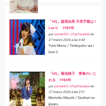
「HQ」森尾由美 天気予報は I
Luv U 1983年
por
yumeki05 J-PopParadise
en
27 marzo 2026 a las 3:44
Yumi Morio / Tenkeyoho wa I
love U
「HQ」菊池桃子 青春のいじ
わる 1984年
por
yumeki05 J-PopParadise
en
27 marzo 2026 a las 2:51
Momoko Kikuchi / Seishun no
ijiwaru