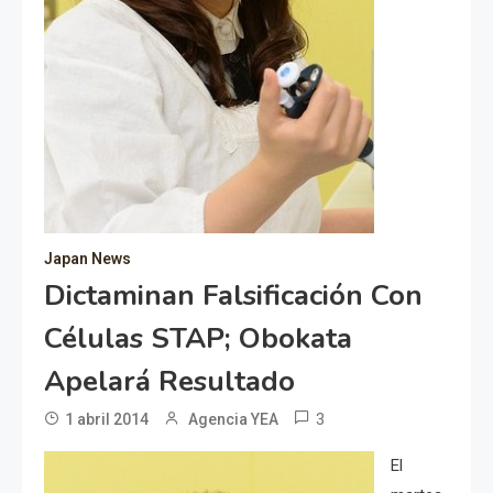
Japan News
Dictaminan Falsificación Con
Células STAP; Obokata
Apelará Resultado
3
1 abril 2014
Agencia YEA
El