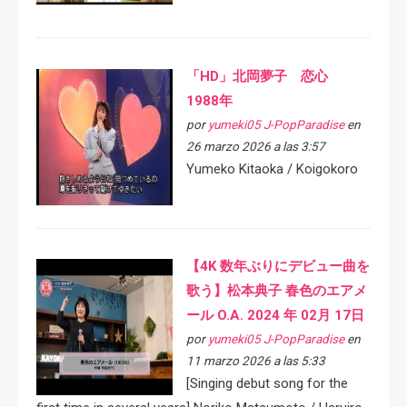
「HD」北岡夢子 恋心
1988年
por
yumeki05 J-PopParadise
en
26 marzo 2026 a las 3:57
Yumeko Kitaoka / Koigokoro
【4K 数年ぶりにデビュー曲を
歌う】松本典子 春色のエアメ
ール O.A. 2024 年 02月 17日
por
yumeki05 J-PopParadise
en
11 marzo 2026 a las 5:33
[Singing debut song for the