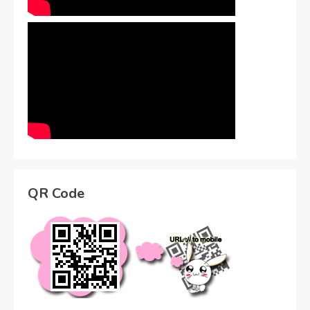
QR Code