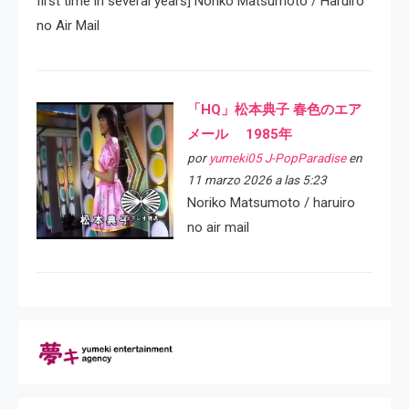
first time in several years] Noriko Matsumoto / Haruiro
no Air Mail
「HQ」松本典子 春色のエア
メール 1985年
por
yumeki05 J-PopParadise
en
11 marzo 2026 a las 5:23
Noriko Matsumoto / haruiro
no air mail