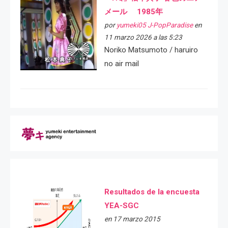
メール 1985年
por
yumeki05 J-PopParadise
en
11 marzo 2026 a las 5:23
Noriko Matsumoto / haruiro
no air mail
Resultados de la encuesta
YEA-SGC
en 17 marzo 2015