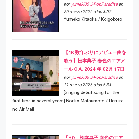
por
yumeki05 J-PopParadise
en
26 marzo 2026 a las 3:57
Yumeko Kitaoka / Koigokoro
【4K 数年ぶりにデビュー曲を
歌う】松本典子 春色のエアメ
ール O.A. 2024 年 02月 17日
por
yumeki05 J-PopParadise
en
11 marzo 2026 a las 5:33
[Singing debut song for the
first time in several years] Noriko Matsumoto / Haruiro
no Air Mail
「HQ」松本典子 春色のエア