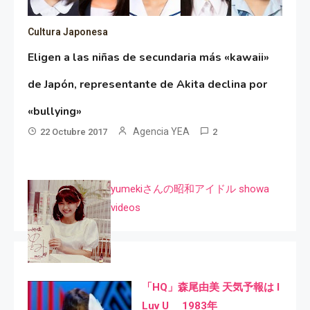
Cultura Japonesa
Eligen a las niñas de secundaria más «kawaii»
de Japón, representante de Akita declina por
«bullying»
Agencia YEA
22 Octubre 2017
2
yumekiさんの昭和アイドル showa
videos
「HQ」森尾由美 天気予報は I
Luv U 1983年