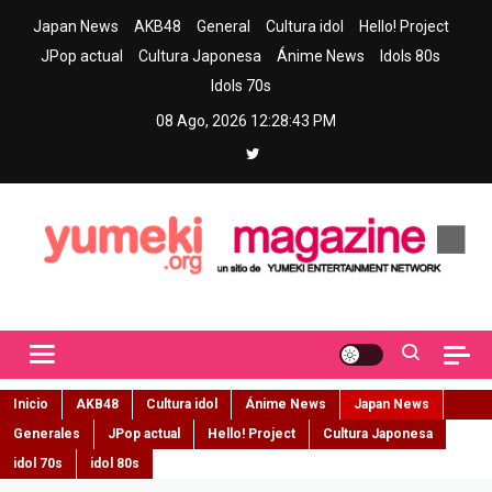
Skip
Japan News
AKB48
General
Cultura idol
Hello! Project
to
JPop actual
Cultura Japonesa
Ánime News
Idols 80s
content
Idols 70s
08 Ago, 2026
12:28:44 PM
Yumeki Magazine
Jpop y musica idol – Tu portal de jpop, movimiento idol y cultura
japonesa en español
Inicio
AKB48
Cultura idol
Ánime News
Japan News
Generales
JPop actual
Hello! Project
Cultura Japonesa
idol 70s
idol 80s