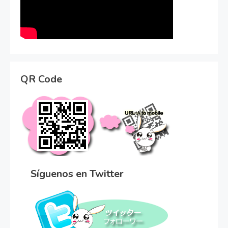
QR Code
Síguenos en Twitter