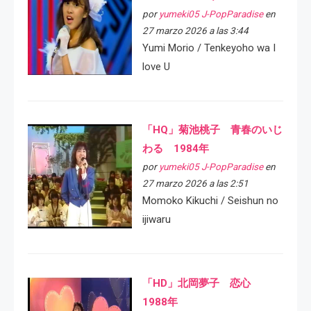
por
yumeki05 J-PopParadise
en
27 marzo 2026 a las 3:44
Yumi Morio / Tenkeyoho wa I
love U
「HQ」菊池桃子 青春のいじ
わる 1984年
por
yumeki05 J-PopParadise
en
27 marzo 2026 a las 2:51
Momoko Kikuchi / Seishun no
ijiwaru
「HD」北岡夢子 恋心
1988年