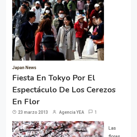
Japan News
Fiesta En Tokyo Por El
Espectáculo De Los Cerezos
En Flor
1
23 marzo 2013
Agencia YEA
Las
flores