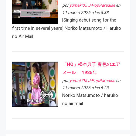
por
yumeki05 J-PopParadise
en
11 marzo 2026 a las 5:33
[Singing debut song for the
first time in several years] Noriko Matsumoto / Haruiro
no Air Mail
「HQ」松本典子 春色のエア
メール 1985年
por
yumeki05 J-PopParadise
en
11 marzo 2026 a las 5:23
Noriko Matsumoto / haruiro
no air mail