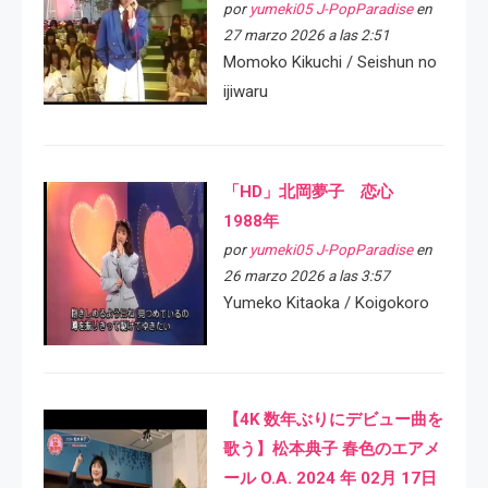
por
yumeki05 J-PopParadise
en
27 marzo 2026 a las 2:51
Momoko Kikuchi / Seishun no
ijiwaru
「HD」北岡夢子 恋心
1988年
por
yumeki05 J-PopParadise
en
26 marzo 2026 a las 3:57
Yumeko Kitaoka / Koigokoro
【4K 数年ぶりにデビュー曲を
歌う】松本典子 春色のエアメ
ール O.A. 2024 年 02月 17日