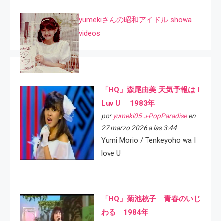
yumekiさんの昭和アイドル showa
videos
「HQ」森尾由美 天気予報は I
Luv U 1983年
por
yumeki05 J-PopParadise
en
27 marzo 2026 a las 3:44
Yumi Morio / Tenkeyoho wa I
love U
「HQ」菊池桃子 青春のいじ
わる 1984年