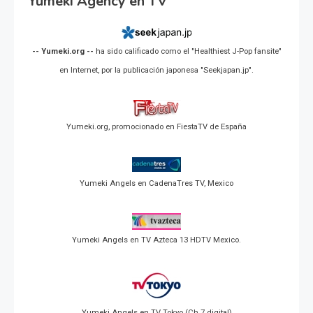
Yumeki Agency en TV
-- Yumeki.org --
ha sido calificado como el "Healthiest J-Pop fansite"
en Internet, por la publicación japonesa "Seekjapan.jp".
Yumeki.org, promocionado en FiestaTV de España
Yumeki Angels en CadenaTres TV, Mexico
Yumeki Angels en TV Azteca 13 HDTV Mexico.
Yumeki Angels en TV Tokyo (Ch 7 digital)