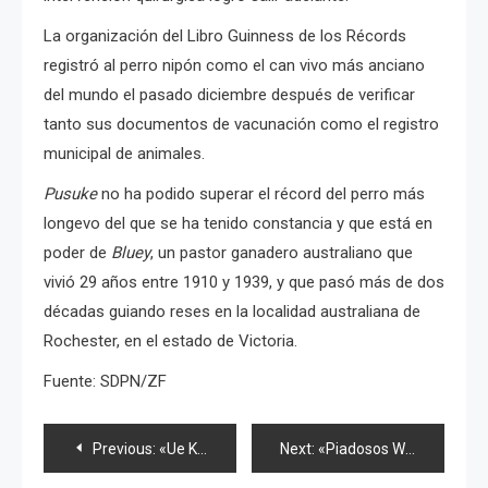
La organización del Libro Guinness de los Récords
registró al perro nipón como el can vivo más anciano
del mundo el pasado diciembre después de verificar
tanto sus documentos de vacunación como el registro
municipal de animales.
Pusuke
no ha podido superar el récord del perro más
longevo del que se ha tenido constancia y que está en
poder de
Bluey
, un pastor ganadero australiano que
vivió 29 años entre 1910 y 1939, y que pasó más de dos
décadas guiando reses en la localidad australiana de
Rochester, en el estado de Victoria.
Fuente: SDPN/ZF
Navegación
Previous:
«Ue Kara Mariko» vende 959,280 copias el día de su lanzamiento y nuevo club de Wotas
Next:
«Piadosos Wotas» otorgan su perdón y tercer sencillo de NMB48 para Febrero