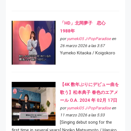
「HD」北岡夢子 恋心
1988年
por
yumeki05 J-PopParadise
en
26 marzo 2026 a las 3:57
Yumeko Kitaoka / Koigokoro
【4K 数年ぶりにデビュー曲を
歌う】松本典子 春色のエアメ
ール O.A. 2024 年 02月 17日
por
yumeki05 J-PopParadise
en
11 marzo 2026 a las 5:33
[Singing debut song for the
first time in several years] Noriko Matsumoto / Haruiro