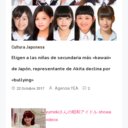
Cultura Japonesa
Eligen a las niñas de secundaria más «kawaii»
de Japón, representante de Akita declina por
«bullying»
Agencia YEA
22 Octubre 2017
2
yumekiさんの昭和アイドル showa
videos