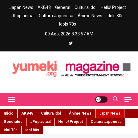
Skip
Japan News
AKB48
General
Cultura idol
Hello! Project
to
JPop actual
Cultura Japonesa
Ánime News
Idols 80s
content
Idols 70s
09 Ago, 2026
8:33:59 AM
Yumeki Magazine
Jpop y musica idol – Tu portal de jpop, movimiento idol y cultura
japonesa en español
Inicio
AKB48
Cultura idol
Ánime News
Japan News
Generales
JPop actual
Hello! Project
Cultura Japonesa
idol 70s
idol 80s