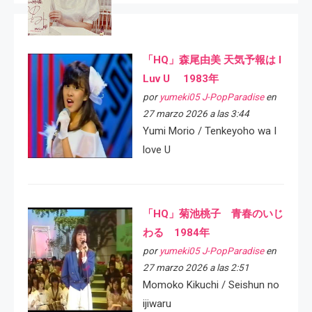
「HQ」森尾由美 天気予報は I
Luv U 1983年
por
yumeki05 J-PopParadise
en
27 marzo 2026 a las 3:44
Yumi Morio / Tenkeyoho wa I
love U
「HQ」菊池桃子 青春のいじ
わる 1984年
por
yumeki05 J-PopParadise
en
27 marzo 2026 a las 2:51
Momoko Kikuchi / Seishun no
ijiwaru