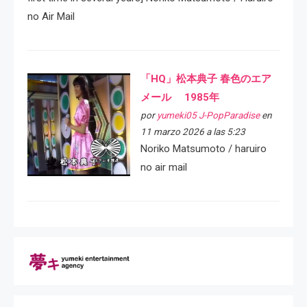
no Air Mail
「HQ」松本典子 春色のエア
メール 1985年
por
yumeki05 J-PopParadise
en
11 marzo 2026 a las 5:23
Noriko Matsumoto / haruiro
no air mail