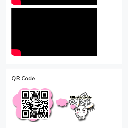
QR Code