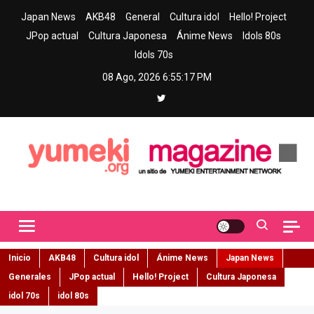
Skip
Japan News
AKB48
General
Cultura idol
Hello! Project
to
JPop actual
Cultura Japonesa
Ánime News
Idols 80s
content
Idols 70s
08 Ago, 2026
6:55:18 PM
Yumeki Magazine
Jpop y musica idol – Tu portal de jpop, movimiento idol y cultura
japonesa en español
Inicio
AKB48
Cultura idol
Ánime News
Japan News
Generales
JPop actual
Hello! Project
Cultura Japonesa
idol 70s
idol 80s