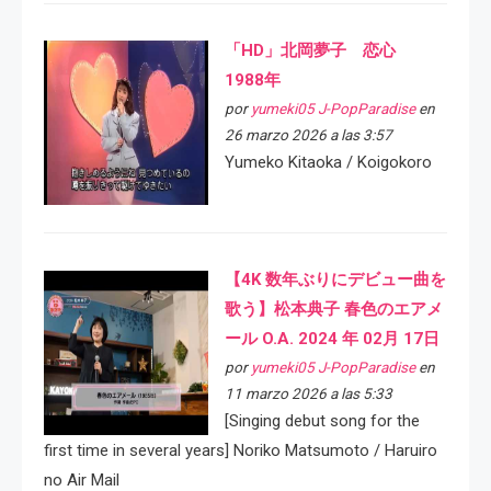
「HD」北岡夢子 恋心
1988年
por
yumeki05 J-PopParadise
en
26 marzo 2026 a las 3:57
Yumeko Kitaoka / Koigokoro
【4K 数年ぶりにデビュー曲を
歌う】松本典子 春色のエアメ
ール O.A. 2024 年 02月 17日
por
yumeki05 J-PopParadise
en
11 marzo 2026 a las 5:33
[Singing debut song for the
first time in several years] Noriko Matsumoto / Haruiro
no Air Mail