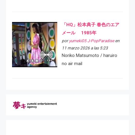
「HQ」松本典子 春色のエア
メール 1985年
por
yumeki05 J-PopParadise
en
11 marzo 2026 a las 5:23
Noriko Matsumoto / haruiro
no air mail