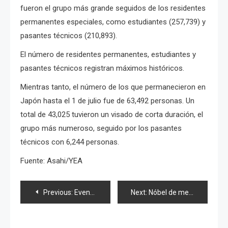
fueron el grupo más grande seguidos de los residentes
permanentes especiales, como estudiantes (257,739) y
pasantes técnicos (210,893).
El número de residentes permanentes, estudiantes y
pasantes técnicos registran máximos históricos.
Mientras tanto, el número de los que permanecieron en
Japón hasta el 1 de julio fue de 63,492 personas. Un
total de 43,025 tuvieron un visado de corta duración, el
grupo más numeroso, seguido por los pasantes
técnicos con 6,244 personas.
Fuente: Asahi/YEA
Navegación
Previous:
Evento de caridad AV esta vez incluirá pechos masculinos
Next:
Nóbel de medicina por descubrimiento de «reparación celular»
de