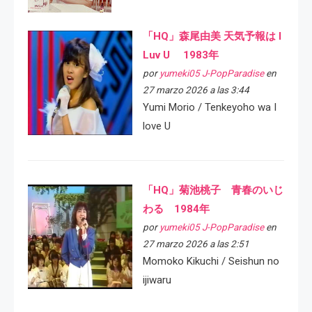
「HQ」森尾由美 天気予報は I
Luv U 1983年
por
yumeki05 J-PopParadise
en
27 marzo 2026 a las 3:44
Yumi Morio / Tenkeyoho wa I
love U
「HQ」菊池桃子 青春のいじ
わる 1984年
por
yumeki05 J-PopParadise
en
27 marzo 2026 a las 2:51
Momoko Kikuchi / Seishun no
ijiwaru