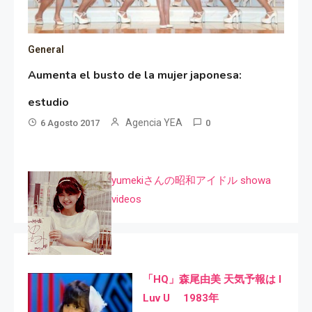
General
Aumenta el busto de la mujer japonesa:
estudio
Agencia YEA
6 Agosto 2017
0
yumekiさんの昭和アイドル showa
videos
「HQ」森尾由美 天気予報は I
Luv U 1983年