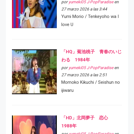
por
yumeki05 J-PopParadise
en
27 marzo 2026 a las 3:44
Yumi Morio / Tenkeyoho wa I
love U
「HQ」菊池桃子 青春のいじ
わる 1984年
por
yumeki05 J-PopParadise
en
27 marzo 2026 a las 2:51
Momoko Kikuchi / Seishun no
ijiwaru
「HD」北岡夢子 恋心
1988年
por
yumeki05 J-PopParadise
en