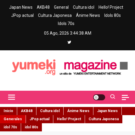
Skip
Japan News
AKB48
General
Cultura idol
Hello! Project
to
JPop actual
Cultura Japonesa
Ánime News
Idols 80s
content
Idols 70s
05 Ago, 2026
3:44:39 AM
Yumeki Magazine
Jpop y musica idol – Tu portal de jpop, movimiento idol y cultura
japonesa en español
Inicio
AKB48
Cultura idol
Ánime News
Japan News
Generales
JPop actual
Hello! Project
Cultura Japonesa
idol 70s
idol 80s