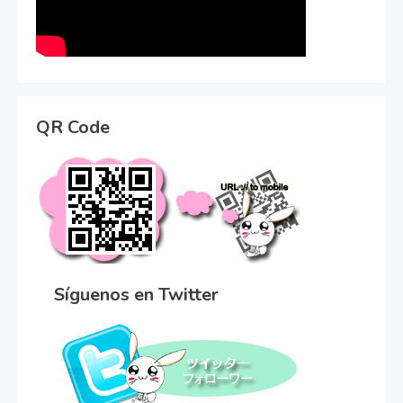
QR Code
Síguenos en Twitter