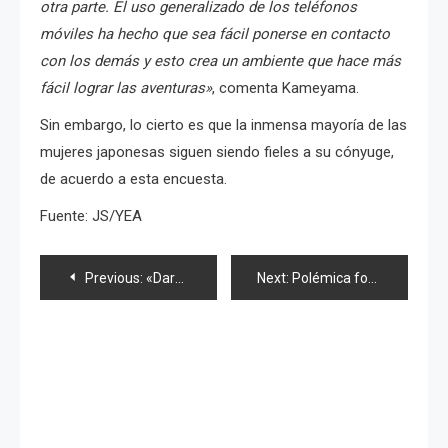
otra parte. E
l uso generalizado de los teléfonos
móviles ha hecho que sea fácil ponerse en contacto
con los demás y esto crea un ambiente que hace más
fácil lograr las aventuras»
, comenta Kameyama.
Sin embargo, lo cierto es que la inmensa mayoría de las
mujeres japonesas siguen siendo fieles a su cónyuge,
de acuerdo a esta encuesta.
Fuente: JS/YEA
Navegación
Previous:
«Daruma», el amuleto de año nuevo preferido para la buena suerte
Next:
Polémica foto de Kasai, Tomochin «conductora» y sencillo 30 de AKB48
de
entradas