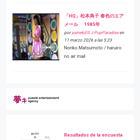
「HQ」松本典子 春色のエア
メール 1985年
por
yumeki05 J-PopParadise
en
11 marzo 2026 a las 5:23
Noriko Matsumoto / haruiro
no air mail
Resultados de la encuesta