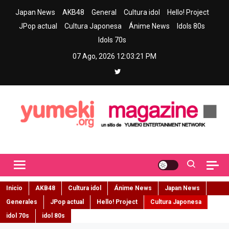
Skip
Japan News
AKB48
General
Cultura idol
Hello! Project
to
JPop actual
Cultura Japonesa
Ánime News
Idols 80s
content
Idols 70s
07 Ago, 2026
12:03:22 PM
Yumeki Magazine
Jpop y musica idol – Tu portal de jpop, movimiento idol y cultura
japonesa en español
Inicio
AKB48
Cultura idol
Ánime News
Japan News
Generales
JPop actual
Hello! Project
Cultura Japonesa
idol 70s
idol 80s