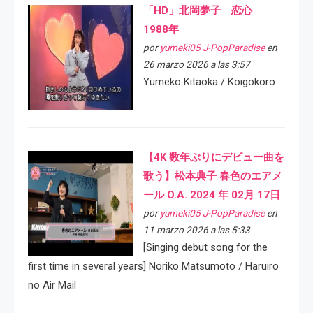
「HD」北岡夢子 恋心
1988年
por
yumeki05 J-PopParadise
en
26 marzo 2026 a las 3:57
Yumeko Kitaoka / Koigokoro
【4K 数年ぶりにデビュー曲を
歌う】松本典子 春色のエアメ
ール O.A. 2024 年 02月 17日
por
yumeki05 J-PopParadise
en
11 marzo 2026 a las 5:33
[Singing debut song for the
first time in several years] Noriko Matsumoto / Haruiro
no Air Mail