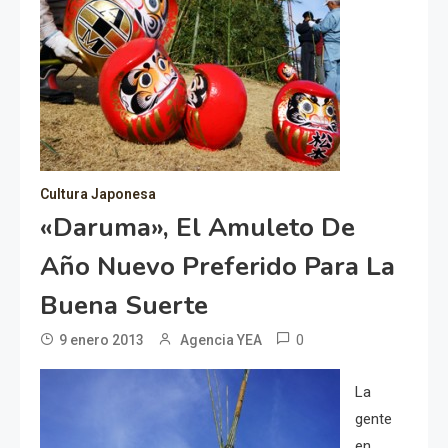
Cultura Japonesa
«Daruma», El Amuleto De
Año Nuevo Preferido Para La
Buena Suerte
0
9 enero 2013
Agencia YEA
La
gente
en