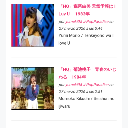
「HQ」森尾由美 天気予報は I
Luv U 1983年
por
yumeki05 J-PopParadise
en
27 marzo 2026 a las 3:44
Yumi Morio / Tenkeyoho wa I
love U
「HQ」菊池桃子 青春のいじ
わる 1984年
por
yumeki05 J-PopParadise
en
27 marzo 2026 a las 2:51
Momoko Kikuchi / Seishun no
ijiwaru