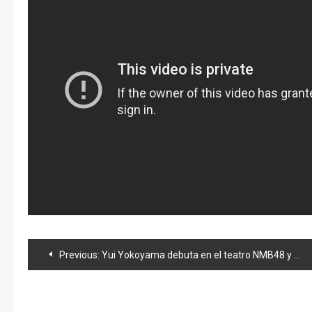
Navegación
Previous:
Yui Yokoyama debuta en el teatro NMB48 y sencillo debut solista de «Takamina»
de