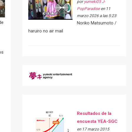
por
yumeki05 J-
PopParadise
en 11
marzo 2026 a las 5:23
de
Noriko Matsumoto /
haruiro no air mail
os
Resultados de la
encuesta YEA-SGC
en 17 marzo 2015