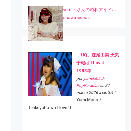
yumekiさんの昭和アイドル
showa videos
「HQ」森尾由美 天気
予報は I Luv U
1983年
por
yumeki05 J-
PopParadise
en 27
marzo 2026 a las 3:44
Yumi Morio /
Tenkeyoho wa I love U