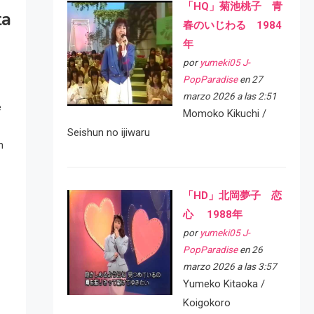
「HQ」菊池桃子 青
ta
春のいじわる 1984
年
por
yumeki05 J-
PopParadise
en 27
marzo 2026 a las 2:51
e
Momoko Kikuchi /
Seishun no ijiwaru
n
「HD」北岡夢子 恋
心 1988年
por
yumeki05 J-
PopParadise
en 26
marzo 2026 a las 3:57
Yumeko Kitaoka /
Koigokoro