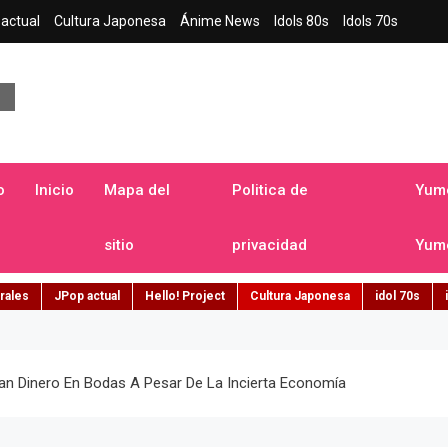
actual
Cultura Japonesa
Ánime News
Idols 80s
Idols 70s
a japonesa en español
o
Inicio
Mapa del
Politica de
Yume
sitio
privacidad
Yume
rales
JPop actual
Hello! Project
Cultura Japonesa
idol 70s
an Dinero En Bodas A Pesar De La Incierta Economía