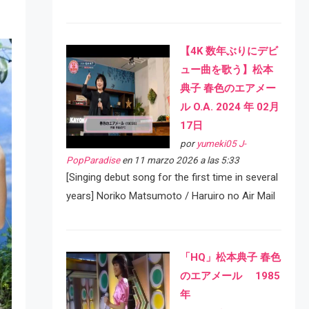
【4K 数年ぶりにデビ
ュー曲を歌う】松本
典子 春色のエアメー
ル O.A. 2024 年 02月
17日
por
yumeki05 J-
PopParadise
en 11 marzo 2026 a las 5:33
[Singing debut song for the first time in several
years] Noriko Matsumoto / Haruiro no Air Mail
「HQ」松本典子 春色
のエアメール 1985
年