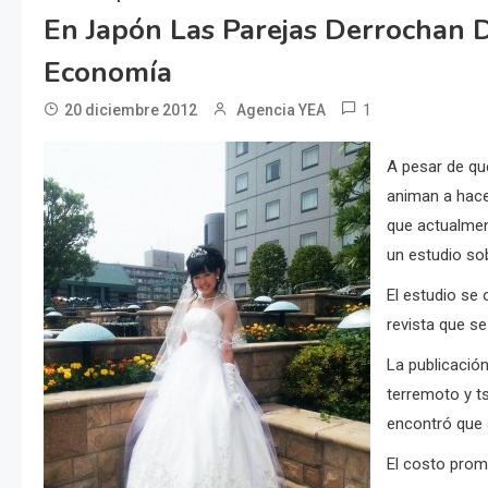
En Japón Las Parejas Derrochan D
Economía
1
20 diciembre 2012
Agencia YEA
A pesar de que
animan a hace
que actualmen
un estudio so
El estudio se 
revista que s
La publicació
terremoto y t
encontró que 
El costo prom