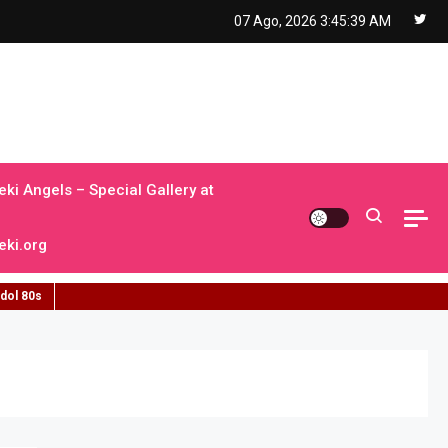
07 Ago, 2026
3:45:40 AM
ki Angels – Special Gallery at
ki.org
idol 80s