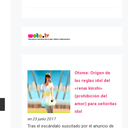
Otome: Orígen de
las reglas idol del
«renai kinshi»
(prohibición del
amor) para señoritas
idol
en 23 junio 2017
Tras el escándalo suscitado por el anuncio de