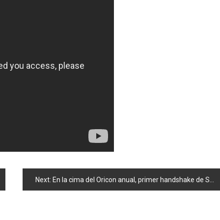
Next:
En la cima del Oricon anual, primer handshake de SNH48 y cubiertas de «No Sleeves»