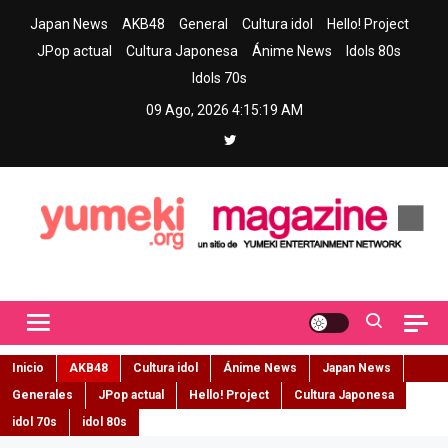
Skip
Japan News
AKB48
General
Cultura idol
Hello! Project
to
JPop actual
Cultura Japonesa
Ánime News
Idols 80s
content
Idols 70s
09 Ago, 2026
4:15:20 AM
Yumeki Magazine
Jpop y musica idol – Tu portal de jpop, movimiento idol y cultura
japonesa en español
Inicio
AKB48
Cultura idol
Ánime News
Japan News
Generales
JPop actual
Hello! Project
Cultura Japonesa
idol 70s
idol 80s