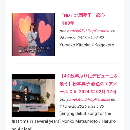
「HD」北岡夢子 恋心
1988年
por
yumeki05 J-PopParadise
en
26 marzo 2026 a las 3:57
Yumeko Kitaoka / Koigokoro
【4K 数年ぶりにデビュー曲を
歌う】松本典子 春色のエアメ
ール O.A. 2024 年 02月 17日
por
yumeki05 J-PopParadise
en
11 marzo 2026 a las 5:33
[Singing debut song for the
first time in several years] Noriko Matsumoto / Haruiro
no Air Mail