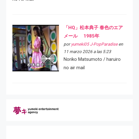
「HQ」松本典子 春色のエア
メール 1985年
por
yumeki05 J-PopParadise
en
11 marzo 2026 a las 5:23
Noriko Matsumoto / haruiro
no air mail