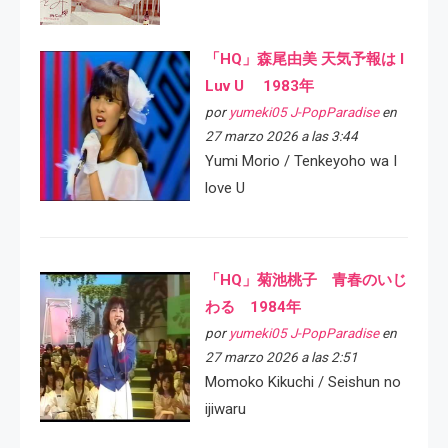
「HQ」森尾由美 天気予報は I
Luv U 1983年
por
yumeki05 J-PopParadise
en
27 marzo 2026 a las 3:44
Yumi Morio / Tenkeyoho wa I
love U
「HQ」菊池桃子 青春のいじ
わる 1984年
por
yumeki05 J-PopParadise
en
27 marzo 2026 a las 2:51
Momoko Kikuchi / Seishun no
ijiwaru