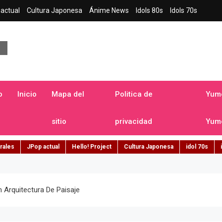
actual
Cultura Japonesa
Ánime News
Idols 80s
Idols 70s
a japonesa en español
o
Inicio
Mapa del
Politica de
Yume
sitio
privacidad
Yume
rales
JPop actual
Hello! Project
Cultura Japonesa
idol 70s
 Arquitectura De Paisaje