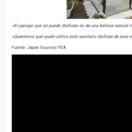
«El paisaje que se puede disfrutar es de una belleza natural i
«Queremos que quién utilice este sanitario disfrute de este 
Fuente: Japan Sources/YEA