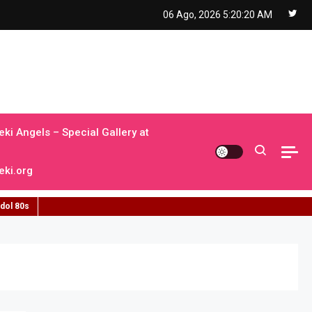
06 Ago, 2026
5:20:21 AM
ki Angels – Special Gallery at
ki.org
idol 80s