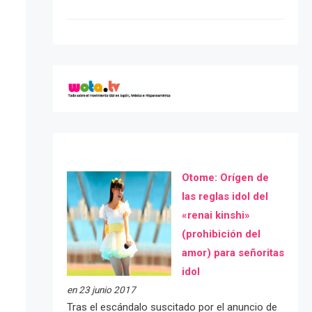
Otome: Orígen de
las reglas idol del
«renai kinshi»
(prohibición del
amor) para señoritas
idol
en 23 junio 2017
Tras el escándalo suscitado por el anuncio de