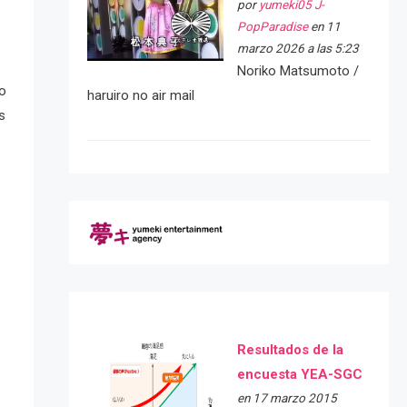
por
yumeki05 J-
PopParadise
en 11
marzo 2026 a las 5:23
Noriko Matsumoto /
so
haruiro no air mail
s
Resultados de la
encuesta YEA-SGC
en 17 marzo 2015