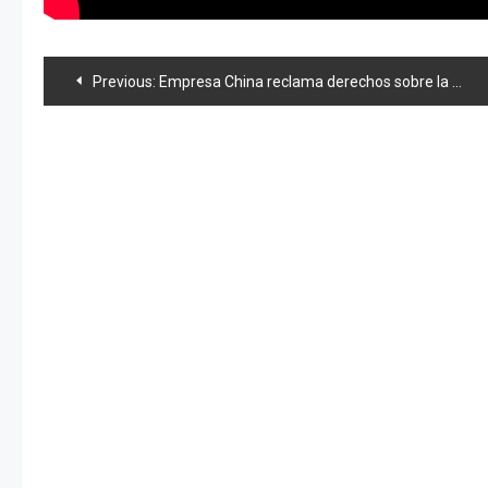
Navegación
Previous:
Empresa China reclama derechos sobre la marca «iPad»
de
entradas