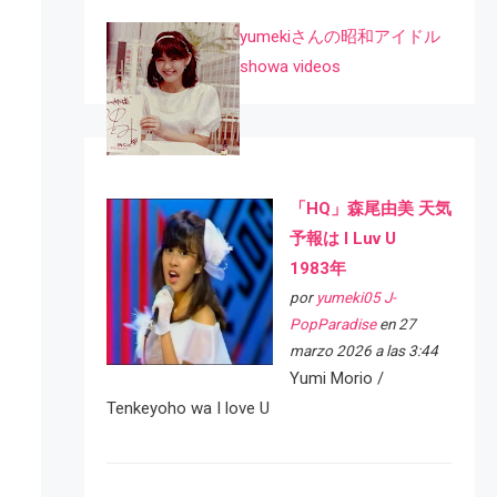
yumekiさんの昭和アイドル
showa videos
「HQ」森尾由美 天気
予報は I Luv U
1983年
por
yumeki05 J-
PopParadise
en 27
marzo 2026 a las 3:44
Yumi Morio /
Tenkeyoho wa I love U