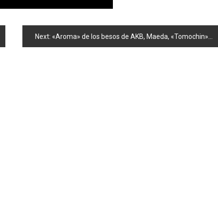
Next:
«Aroma» de los besos de AKB, Maeda, «Tomochin», Sashihara y «Yukirin» news