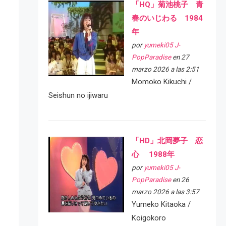
「HQ」菊池桃子 青
春のいじわる 1984
年
por
yumeki05 J-
PopParadise
en 27
marzo 2026 a las 2:51
Momoko Kikuchi /
Seishun no ijiwaru
「HD」北岡夢子 恋
心 1988年
por
yumeki05 J-
PopParadise
en 26
marzo 2026 a las 3:57
Yumeko Kitaoka /
Koigokoro