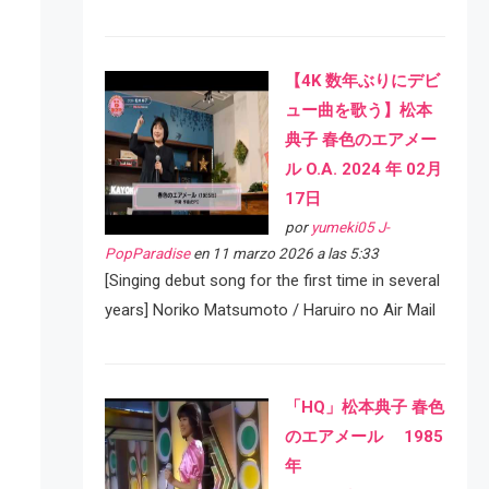
【4K 数年ぶりにデビ
ュー曲を歌う】松本
典子 春色のエアメー
ル O.A. 2024 年 02月
17日
por
yumeki05 J-
PopParadise
en 11 marzo 2026 a las 5:33
[Singing debut song for the first time in several
years] Noriko Matsumoto / Haruiro no Air Mail
「HQ」松本典子 春色
のエアメール 1985
年