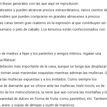
n líneas generales con las que aquí se reproducen.
izados y pueden alcanzar precios extraordinarios, varios cientos d
esibles que pueden comprarse en grandes almacenes a precios
Las caras tienen gran realismo en la expresión al que contribuyen sin
pelo humano o pelo de caballo. Los kimonos están confeccionados con
 de madres a hijas y los parientes y amigos íntimos, regalan una
na Matsuri.
 habitación más importante de la casa, aunque se tenga que desplazar 
s y toman unas meriendas exquisitas mientras admiran las muñecas. 
e a las muñecas expuestas y a los invitados. Como siempre los
a de diamante que se ofrece ante las muñecas, hishi mochi, es de
iento de los melocotoneros, la nieve que aún corona las montañas y l
ariedad de dulces en forma de fruta, como pastelitos, etc. Tambien
, arare, y sopas de almejas y sushi de mariscos.