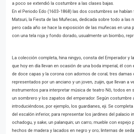
a poco se extendió la costumbre a las clases bajas.
En el Periodo Edo (1603-1868) las dos costumbres se habían f
Matsuri, la Fiesta de las Muñecas, dedicada sobre todo a las n
pero cada año se hace la exposición de las muñecas en una p
con una tela roja y fondo dorado, usualmente un biombo, repr
La colección completa, hina ningyo, consta del Emperador y la
que hoy en día llevan en ocasión de una boda imperial, él con 
de doce capas y la corona con adornos de coral; tres damas de 
representados por un anciano y un joven, zuijin, que llevan a 
instrumentos para interpretar música de teatro Nô, todos en sus
un sombrero y los zapatos del emperador. Según costumbre 
introduciéndose, por ejemplo, los guardianes, eji. Se comple
del escalón inferior, para representar los jardines del palac
ochadogu, y sake; un palanquin; un carro; mueble con espejo p
hechos de madera y lacados en negro y oro; linternas de sed