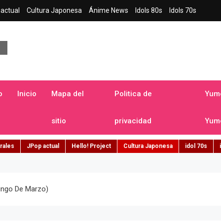
actual
Cultura Japonesa
Ánime News
Idols 80s
Idols 70s
a japonesa en español
o
Inicio
Mapa del
Politica de
Yume
sitio
privacidad
Yume
rales
JPop actual
Hello! Project
Cultura Japonesa
idol 70s
mingo De Marzo)