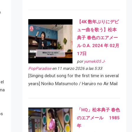
e
【4K 数年ぶりにデビ
ュー曲を歌う】松本
典子 春色のエアメー
ル O.A. 2024 年 02月
17日
por
yumeki05 J-
PopParadise
en 11 marzo 2026 a las 5:33
[Singing debut song for the first time in several
el
years] Noriko Matsumoto / Haruiro no Air Mail
Una
「HQ」松本典子 春色
os
のエアメール 1985
年