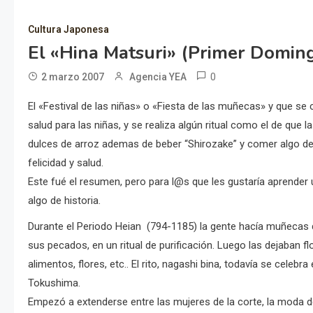
Cultura Japonesa
El «Hina Matsuri» (Primer Domin
0
2 marzo 2007
Agencia YEA
El «Festival de las niñas» o «Fiesta de las muñecas» y que se ce
salud para las niñas, y se realiza algún ritual como el de qu
dulces de arroz ademas de beber “Shirozake” y comer algo de
felicidad y salud.
Este fué el resumen, pero para l@s que les gustaría aprende
algo de historia.
Durante el Periodo Heian (794-1185) la gente hacía muñecas d
sus pecados, en un ritual de purificación. Luego las dejaban f
alimentos, flores, etc.. El rito, nagashi bina, todavía se celeb
Tokushima.
Empezó a extenderse entre las mujeres de la corte, la moda 