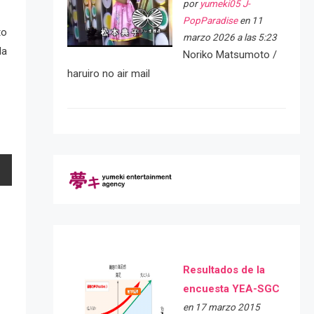
por
yumeki05 J-
PopParadise
en 11
to
marzo 2026 a las 5:23
la
Noriko Matsumoto /
haruiro no air mail
Resultados de la
encuesta YEA-SGC
en 17 marzo 2015