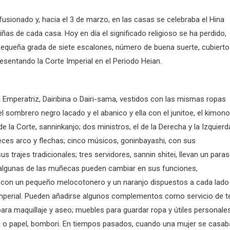
usionado y, hacia el 3 de marzo, en las casas se celebraba el Hina
iñas de cada casa. Hoy en día el significado religioso se ha perdido,
equeña grada de siete escalones, número de buena suerte, cubiert
esentando la Corte Imperial en el Periodo Heian.
 Emperatriz, Dairibina o Dairi-sama, vestidos con las mismas ropas
el sombrero negro lacado y el abanico y ella con el junitoe, el kimono
la Corte, sanninkanjo; dos ministros, el de la Derecha y la Izquierd
veces arco y flechas; cinco músicos, goninbayashi, con sus
 trajes tradicionales; tres servidores, sannin shitei, llevan un paras
algunas de las muñecas pueden cambiar en sus funciones,
ta con un pequeño melocotonero y un naranjo dispuestos a cada lado
io imperial. Pueden añadirse algunos complementos como servicio de t
ara maquillaje y aseo; muebles para guardar ropa y útiles personale
a o papel, bombori. En tiempos pasados, cuando una mujer se casab