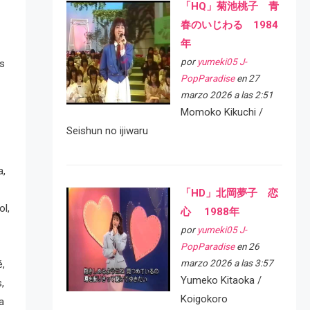
「HQ」菊池桃子 青
春のいじわる 1984
年
por
yumeki05 J-
os
PopParadise
en 27
marzo 2026 a las 2:51
Momoko Kikuchi /
Seishun no ijiwaru
a,
「HD」北岡夢子 恋
ol,
心 1988年
por
yumeki05 J-
PopParadise
en 26
marzo 2026 a las 3:57
é,
Yumeko Kitaoka /
s,
Koigokoro
a