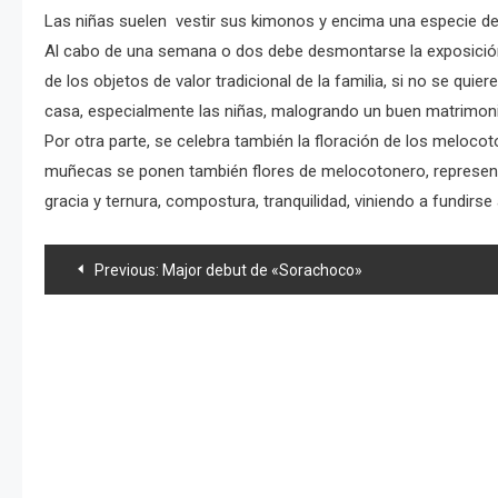
Las niñas suelen vestir sus kimonos y encima una especie de c
Al cabo de una semana o dos debe desmontarse la exposición 
de los objetos de valor tradicional de la familia, si no se qu
casa, especialmente las niñas, malogrando un buen matrimoni
Por otra parte, se celebra también la floración de los melocoton
muñecas se ponen también flores de melocotonero, representá
gracia y ternura, compostura, tranquilidad, viniendo a fundir
Navegación
Previous:
Major debut de «Sorachoco»
de
entradas