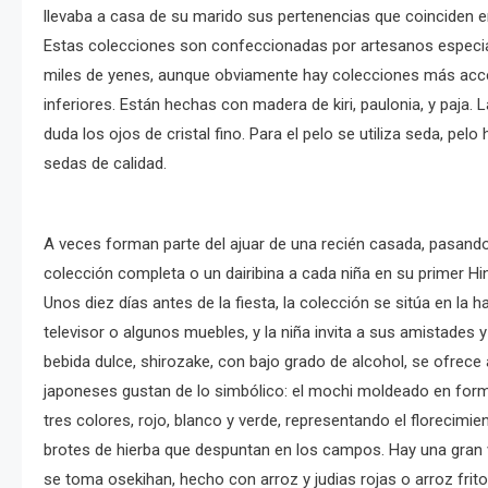
llevaba a casa de su marido sus pertenencias que coinciden e
Estas colecciones son confeccionadas por artesanos especial
miles de yenes, aunque obviamente hay colecciones más acc
inferiores. Están hechas con madera de kiri, paulonia, y paja. 
duda los ojos de cristal fino. Para el pelo se utiliza seda, 
sedas de calidad.
A veces forman parte del ajuar de una recién casada, pasando
colección completa o un dairibina a cada niña en su primer Hi
Unos diez días antes de la fiesta, la colección se sitúa en la
televisor o algunos muebles, y la niña invita a sus amistade
bebida dulce, shirozake, con bajo grado de alcohol, se ofrec
japoneses gustan de lo simbólico: el mochi moldeado en form
tres colores, rojo, blanco y verde, representando el florecim
brotes de hierba que despuntan en los campos. Hay una gran v
se toma osekihan, hecho con arroz y judias rojas o arroz frito