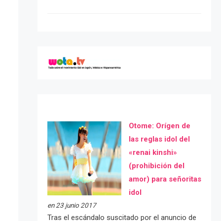
Otome: Orígen de
las reglas idol del
«renai kinshi»
(prohibición del
amor) para señoritas
idol
en 23 junio 2017
Tras el escándalo suscitado por el anuncio de