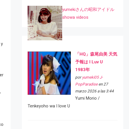
yumekiさんの昭和アイドル
showa videos
 y
「HQ」森尾由美 天気
予報は I Luv U
1983年
er
por
yumeki05 J-
PopParadise
en 27
marzo 2026 a las 3:44
y
Yumi Morio /
Tenkeyoho wa I love U
co