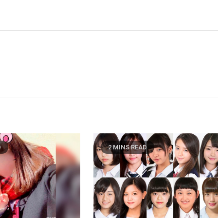
D
2 MINS READ