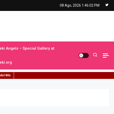
08 Ago, 2026
1:46:03 PM
ki Angels – Special Gallery at
ki.org
idol 80s