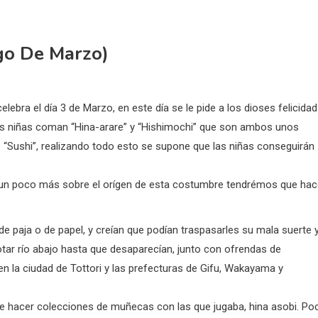
go De Marzo)
lebra el día 3 de Marzo, en este día se le pide a los dioses felicidad
e las niñas coman “Hina-arare” y “Hishimochi” que son ambos unos
 “Sushi”, realizando todo esto se supone que las niñas conseguirán
r un poco más sobre el orígen de esta costumbre tendrémos que hac
e paja o de papel, y creían que podían traspasarles su mala suerte 
lotar río abajo hasta que desaparecían, junto con ofrendas de
ra en la ciudad de Tottori y las prefecturas de Gifu, Wakayama y
de hacer colecciones de muñecas con las que jugaba, hina asobi. Po