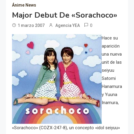
Ánime News
Major Debut De «Sorachoco»
0
1 marzo 2007
Agencia YEA
Hace su
aparición
una nueva
unit de las
seiyuu
Satomi
Hanamura
y Yuuna
Inamura,
«Sorachoco» (COZX-247-8), un concepto «idol seiyuu»