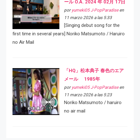
ール O.A. 2024 年 02月 17日
por
yumeki05 J-PopParadise
en
11 marzo 2026 a las 5:33
[Singing debut song for the
first time in several years] Noriko Matsumoto / Haruiro
no Air Mail
「HQ」松本典子 春色のエア
メール 1985年
por
yumeki05 J-PopParadise
en
11 marzo 2026 a las 5:23
Noriko Matsumoto / haruiro
no air mail