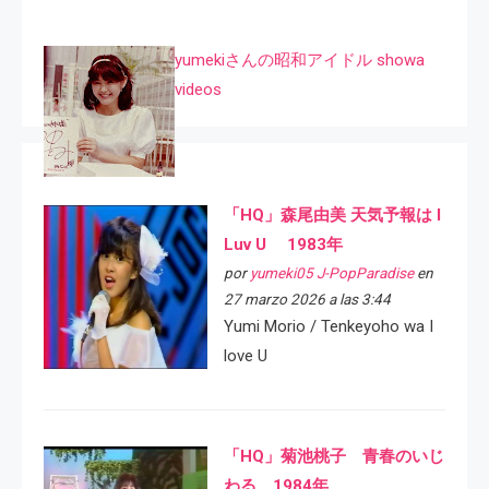
yumekiさんの昭和アイドル showa
videos
「HQ」森尾由美 天気予報は I
Luv U 1983年
por
yumeki05 J-PopParadise
en
27 marzo 2026 a las 3:44
Yumi Morio / Tenkeyoho wa I
love U
「HQ」菊池桃子 青春のいじ
わる 1984年