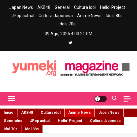
Skip
Japan News
AKB48
General
Cultura idol
Hello! Project
to
JPop actual
Cultura Japonesa
Ánime News
Idols 80s
content
Idols 70s
09 Ago, 2026
4:03:22 PM
Yumeki Magazine
Jpop y musica idol – Tu portal de jpop, movimiento idol y cultura
japonesa en español
Inicio
AKB48
Cultura idol
Ánime News
Japan News
Generales
JPop actual
Hello! Project
Cultura Japonesa
idol 70s
idol 80s