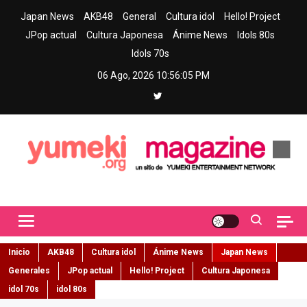
Skip
Japan News
AKB48
General
Cultura idol
Hello! Project
to
JPop actual
Cultura Japonesa
Ánime News
Idols 80s
content
Idols 70s
06 Ago, 2026
10:56:07 PM
Yumeki Magazine
Jpop y musica idol – Tu portal de jpop, movimiento idol y cultura
japonesa en español
Inicio
AKB48
Cultura idol
Ánime News
Japan News
Generales
JPop actual
Hello! Project
Cultura Japonesa
idol 70s
idol 80s