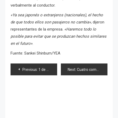
verbalmente al conductor.
«Ya sea japonés o extranjeros (nacionales), el hecho
de que todos ellos son pasajeros no cambia»
, dijeron
representantes de la empresa.
«Haremos todo lo
posible para evitar que se produzcan hechos similares
en el futuro»
.
Fuente: Sankei Shinbum/YEA
Navegación
Previous:
1 de cada 5 empleados nipones trabaja 80 horas extra al mes
Next:
Cuatro comunes expresiones japonesas por conocer
de
entradas