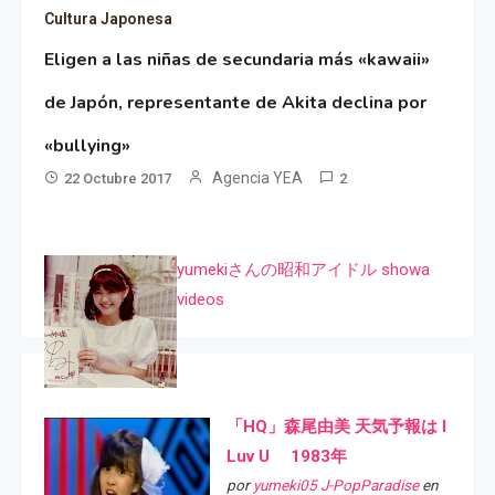
Cultura Japonesa
Eligen a las niñas de secundaria más «kawaii»
de Japón, representante de Akita declina por
«bullying»
Agencia YEA
22 Octubre 2017
2
yumekiさんの昭和アイドル showa
videos
「HQ」森尾由美 天気予報は I
Luv U 1983年
por
yumeki05 J-PopParadise
en