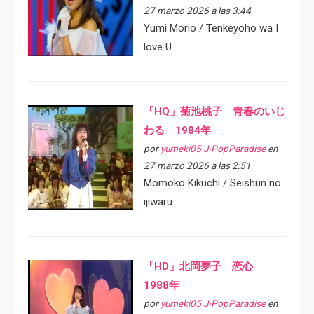
27 marzo 2026 a las 3:44
Yumi Morio / Tenkeyoho wa I
love U
「HQ」菊池桃子 青春のいじ
わる 1984年
por
yumeki05 J-PopParadise
en
27 marzo 2026 a las 2:51
Momoko Kikuchi / Seishun no
ijiwaru
「HD」北岡夢子 恋心
1988年
por
yumeki05 J-PopParadise
en