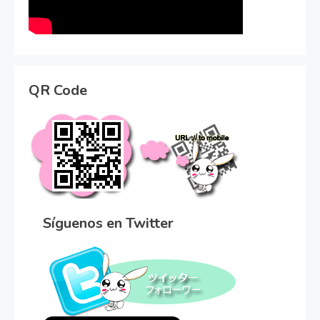
QR Code
Síguenos en Twitter