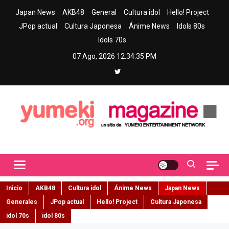
Skip
Japan News
AKB48
General
Cultura idol
Hello! Project
to
JPop actual
Cultura Japonesa
Ánime News
Idols 80s
content
Idols 70s
07 Ago, 2026
12:34:37 PM
Yumeki Magazine
Jpop y musica idol – Tu portal de jpop, movimiento idol y cultura
japonesa en español
Inicio
AKB48
Cultura idol
Ánime News
Japan News
Generales
JPop actual
Hello! Project
Cultura Japonesa
idol 70s
idol 80s