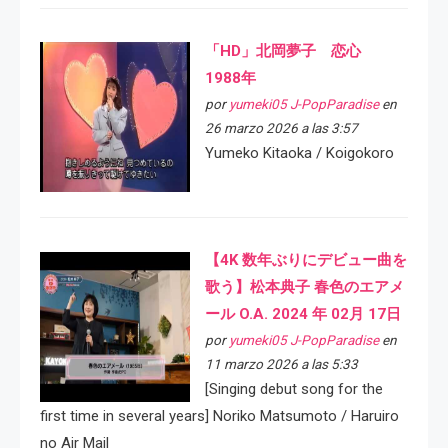
「HD」北岡夢子 恋心
1988年
por
yumeki05 J-PopParadise
en
26 marzo 2026 a las 3:57
Yumeko Kitaoka / Koigokoro
【4K 数年ぶりにデビュー曲を
歌う】松本典子 春色のエアメ
ール O.A. 2024 年 02月 17日
por
yumeki05 J-PopParadise
en
11 marzo 2026 a las 5:33
[Singing debut song for the
first time in several years] Noriko Matsumoto / Haruiro
no Air Mail