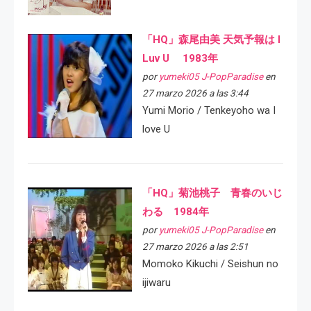
「HQ」森尾由美 天気予報は I
Luv U 1983年
por
yumeki05 J-PopParadise
en
27 marzo 2026 a las 3:44
Yumi Morio / Tenkeyoho wa I
love U
「HQ」菊池桃子 青春のいじ
わる 1984年
por
yumeki05 J-PopParadise
en
27 marzo 2026 a las 2:51
Momoko Kikuchi / Seishun no
ijiwaru