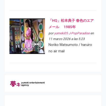
「HQ」松本典子 春色のエア
メール 1985年
por
yumeki05 J-PopParadise
en
11 marzo 2026 a las 5:23
Noriko Matsumoto / haruiro
no air mail