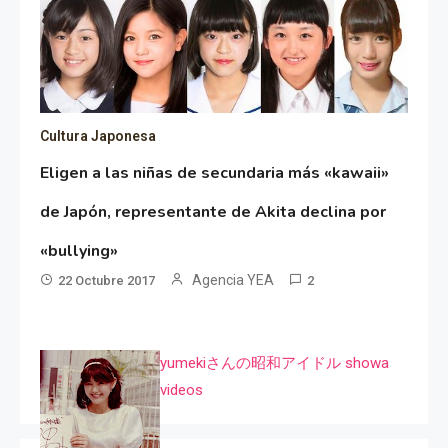
Cultura Japonesa
Eligen a las niñas de secundaria más «kawaii»
de Japón, representante de Akita declina por
«bullying»
Agencia YEA
22 Octubre 2017
2
yumekiさんの昭和アイドル showa
videos