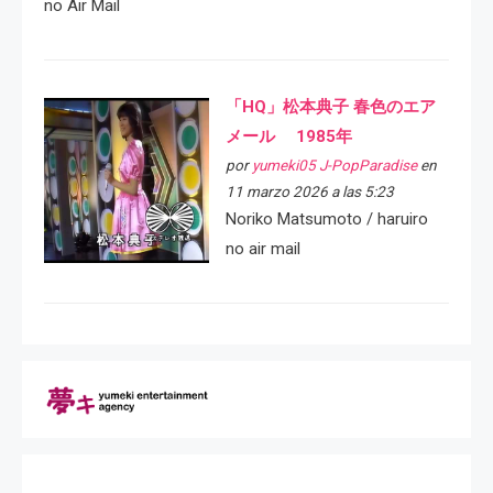
no Air Mail
「HQ」松本典子 春色のエア
メール 1985年
por
yumeki05 J-PopParadise
en
11 marzo 2026 a las 5:23
Noriko Matsumoto / haruiro
no air mail