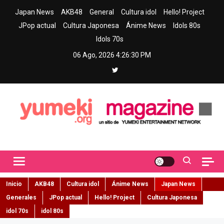
Skip
Japan News
AKB48
General
Cultura idol
Hello! Project
to
JPop actual
Cultura Japonesa
Ánime News
Idols 80s
content
Idols 70s
06 Ago, 2026
4:26:31 PM
Yumeki Magazine
Jpop y musica idol – Tu portal de jpop, movimiento idol y cultura
japonesa en español
Inicio
AKB48
Cultura idol
Ánime News
Japan News
Generales
JPop actual
Hello! Project
Cultura Japonesa
idol 70s
idol 80s