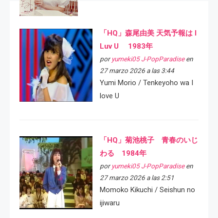
「HQ」森尾由美 天気予報は I
Luv U 1983年
por
yumeki05 J-PopParadise
en
27 marzo 2026 a las 3:44
Yumi Morio / Tenkeyoho wa I
love U
「HQ」菊池桃子 青春のいじ
わる 1984年
por
yumeki05 J-PopParadise
en
27 marzo 2026 a las 2:51
Momoko Kikuchi / Seishun no
ijiwaru