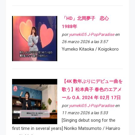
「HD」北岡夢子 恋心
1988年
por
yumeki05 J-PopParadise
en
26 marzo 2026 a las 3:57
Yumeko Kitaoka / Koigokoro
【4K 数年ぶりにデビュー曲を
歌う】松本典子 春色のエアメ
ール O.A. 2024 年 02月 17日
por
yumeki05 J-PopParadise
en
11 marzo 2026 a las 5:33
[Singing debut song for the
first time in several years] Noriko Matsumoto / Haruiro