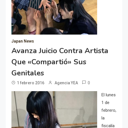
Japan News
Avanza Juicio Contra Artista
Que «compartió» Sus
Genitales
0
1 febrero 2016
Agencia YEA
El lunes
1 de
febrero,
la
fiscalía