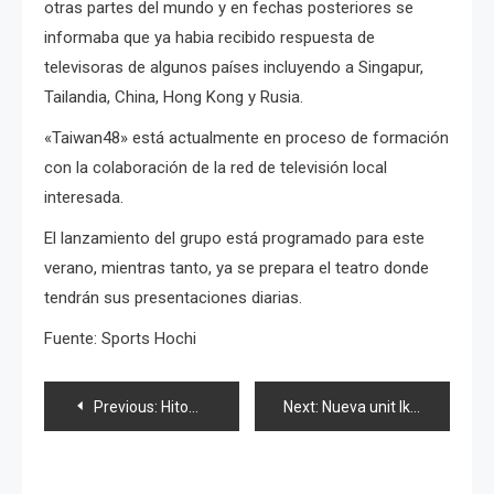
otras partes del mundo y en fechas posteriores se
informaba que ya habia recibido respuesta de
televisoras de algunos países incluyendo a Singapur,
Tailandia, China, Hong Kong y Rusia.
«Taiwan48» está actualmente en proceso de formación
con la colaboración de la red de televisión local
interesada.
El lanzamiento del grupo está programado para este
verano, mientras tanto, ya se prepara el teatro donde
tendrán sus presentaciones diarias.
Fuente: Sports Hochi
Navegación
Previous:
Hitomi Yoshizawa, lugar 31 de celebridades en Maratón
Next:
Nueva unit Ikemen, «L.A.F.U.»
de