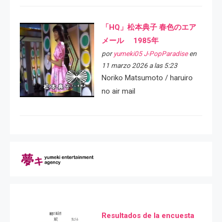
「HQ」松本典子 春色のエア
メール 1985年
por
yumeki05 J-PopParadise
en
11 marzo 2026 a las 5:23
Noriko Matsumoto / haruiro
no air mail
Resultados de la encuesta