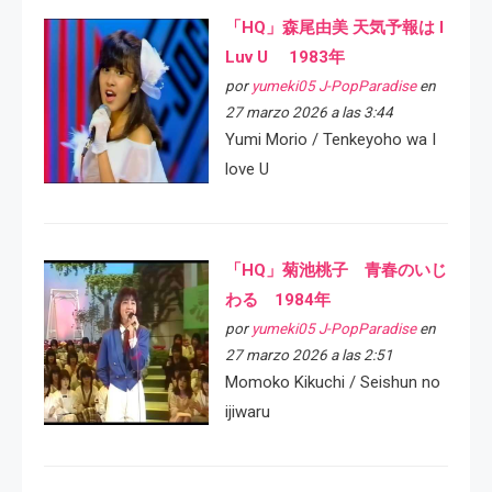
「HQ」森尾由美 天気予報は I
Luv U 1983年
por
yumeki05 J-PopParadise
en
27 marzo 2026 a las 3:44
Yumi Morio / Tenkeyoho wa I
love U
「HQ」菊池桃子 青春のいじ
わる 1984年
por
yumeki05 J-PopParadise
en
27 marzo 2026 a las 2:51
Momoko Kikuchi / Seishun no
ijiwaru