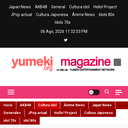
Skip
Japan News
AKB48
General
Cultura idol
Hello! Project
to
JPop actual
Cultura Japonesa
Ánime News
Idols 80s
content
Idols 70s
06 Ago, 2026
11:32:05 PM
Yumeki Magazine
Jpop y musica idol – Tu portal de jpop, movimiento idol y cultura
japonesa en español
Inicio
AKB48
Cultura idol
Ánime News
Japan News
Generales
JPop actual
Hello! Project
Cultura Japonesa
idol 70s
idol 80s