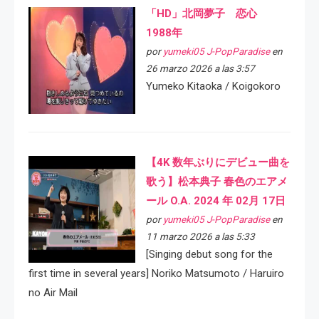
「HD」北岡夢子 恋心
1988年
por
yumeki05 J-PopParadise
en
26 marzo 2026 a las 3:57
Yumeko Kitaoka / Koigokoro
【4K 数年ぶりにデビュー曲を
歌う】松本典子 春色のエアメ
ール O.A. 2024 年 02月 17日
por
yumeki05 J-PopParadise
en
11 marzo 2026 a las 5:33
[Singing debut song for the
first time in several years] Noriko Matsumoto / Haruiro
no Air Mail