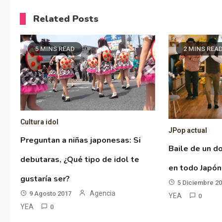
Related Posts
5 MINS READ
2 MINS REA
Cultura idol
JPop actual
Preguntan a niñas japonesas: Si
Baile de un d
debutaras, ¿Qué tipo de idol te
en todo Japón
gustaría ser?
5 Diciembre 2
Agencia
9 Agosto 2017
YEA
0
YEA
0