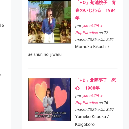
「HQ」菊池桃子 青
春のいじわる 1984
年
 16
por
yumeki05 J-
PopParadise
en 27
marzo 2026 a las 2:51
Momoko Kikuchi /
Seishun no ijiwaru
»
「HD」北岡夢子 恋
心 1988年
por
yumeki05 J-
PopParadise
en 26
marzo 2026 a las 3:57
Yumeko Kitaoka /
Koigokoro