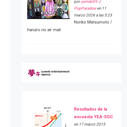
por
yumeki05 J-
PopParadise
en 11
marzo 2026 a las 5:23
Noriko Matsumoto /
haruiro no air mail
Resultados de la
encuesta YEA-SGC
en 17 marzo 2015