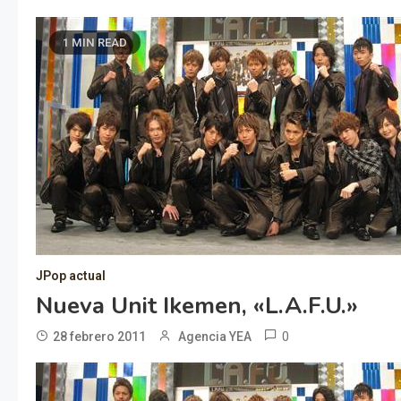
1 MIN READ
JPop actual
Nueva Unit Ikemen, «L.A.F.U.»
0
28 febrero 2011
Agencia YEA