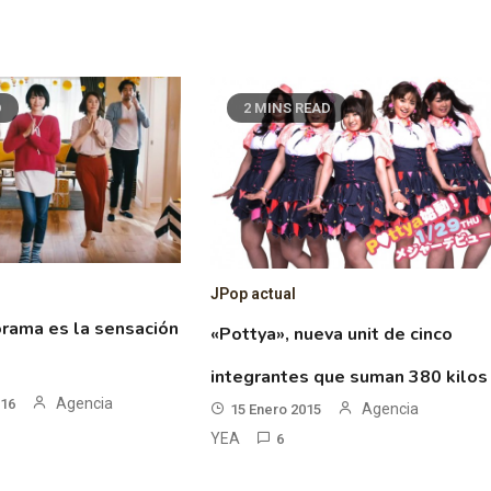
D
2 MINS READ
JPop actual
orama es la sensación
«Pottya», nueva unit de cinco
integrantes que suman 380 kilos
Agencia
016
Agencia
15 Enero 2015
YEA
6