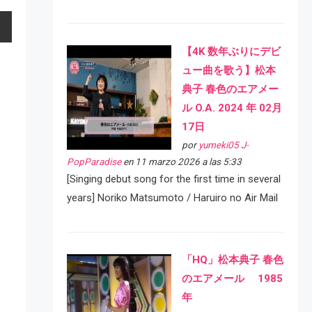
【4K 数年ぶりにデビ
ュー曲を歌う】松本
典子 春色のエアメー
ル O.A. 2024 年 02月
17日
por
yumeki05 J-
PopParadise
en 11 marzo 2026 a las 5:33
[Singing debut song for the first time in several
years] Noriko Matsumoto / Haruiro no Air Mail
「HQ」松本典子 春色
のエアメール 1985
年