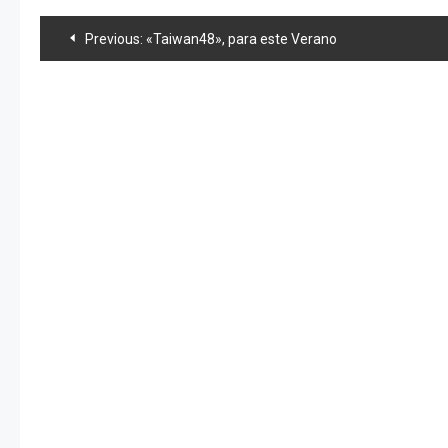
Navegación
Previous:
«Taiwan48», para este Verano
de
entradas