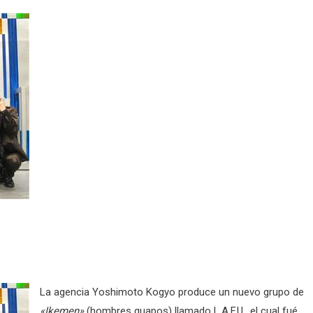
La agencia Yoshimoto Kogyo produce un nuevo grupo de
«Ikemen»
(hombres guapos) llamado L.A.F.U., el cual fué