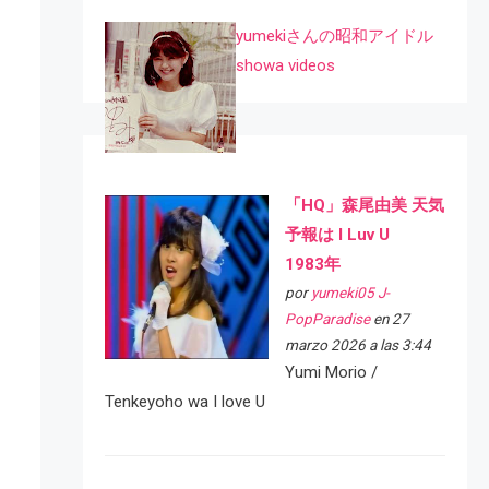
yumekiさんの昭和アイドル
showa videos
「HQ」森尾由美 天気
予報は I Luv U
1983年
por
yumeki05 J-
PopParadise
en 27
marzo 2026 a las 3:44
Yumi Morio /
Tenkeyoho wa I love U