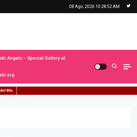
08 Ago, 2026
10:28:53 AM
ki Angels – Special Gallery at
ki.org
idol 80s