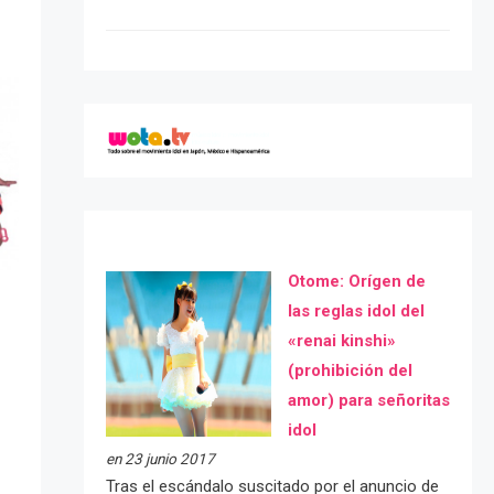
Otome: Orígen de
las reglas idol del
«renai kinshi»
(prohibición del
amor) para señoritas
idol
en 23 junio 2017
Tras el escándalo suscitado por el anuncio de