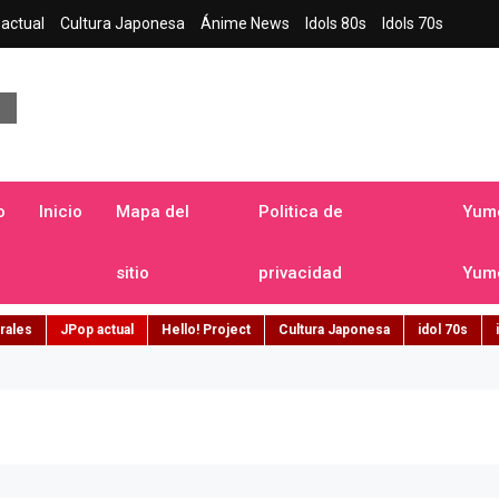
actual
Cultura Japonesa
Ánime News
Idols 80s
Idols 70s
a japonesa en español
o
Inicio
Mapa del
Politica de
Yume
sitio
privacidad
Yume
rales
JPop actual
Hello! Project
Cultura Japonesa
idol 70s