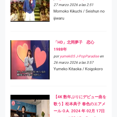
27 marzo 2026 a las 2:51
Momoko Kikuchi / Seishun no
ijiwaru
「HD」北岡夢子 恋心
1988年
por
yumeki05 J-PopParadise
en
26 marzo 2026 a las 3:57
Yumeko Kitaoka / Koigokoro
【4K 数年ぶりにデビュー曲を
歌う】松本典子 春色のエアメ
ール O.A. 2024 年 02月 17日