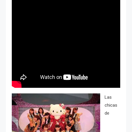
Las
chicas
de