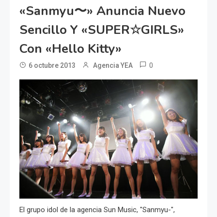
«Sanmyu〜» Anuncia Nuevo
Sencillo Y «SUPER☆GIRLS»
Con «Hello Kitty»
0
6 octubre 2013
Agencia YEA
El grupo idol de la agencia Sun Music, "Sanmyu-",