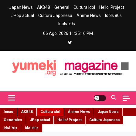
Skip
Japan News
AKB48
General
Cultura idol
Hello! Project
to
JPop actual
Cultura Japonesa
Ánime News
Idols 80s
content
Idols 70s
06 Ago, 2026
11:35:17 PM
Yumeki Magazine
Jpop y musica idol – Tu portal de jpop, movimiento idol y cultura
japonesa en español
Inicio
AKB48
Cultura idol
Ánime News
Japan News
Generales
JPop actual
Hello! Project
Cultura Japonesa
idol 70s
idol 80s