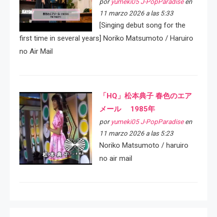
por
yumeki05 J-PopParadise
en
11 marzo 2026 a las 5:33
[Singing debut song for the
first time in several years] Noriko Matsumoto / Haruiro
no Air Mail
「HQ」松本典子 春色のエア
メール 1985年
por
yumeki05 J-PopParadise
en
11 marzo 2026 a las 5:23
Noriko Matsumoto / haruiro
no air mail