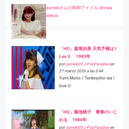
yumekiさんの昭和アイドル showa
videos
「HQ」森尾由美 天気予報は I
Luv U 1983年
por
yumeki05 J-PopParadise
en
27 marzo 2026 a las 3:44
Yumi Morio / Tenkeyoho wa I
love U
「HQ」菊池桃子 青春のいじ
わる 1984年
por
yumeki05 J-PopParadise
en