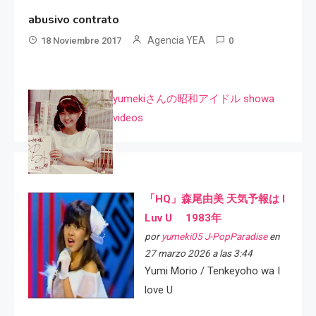
abusivo contrato
Agencia YEA
18 Noviembre 2017
0
yumekiさんの昭和アイドル showa
videos
「HQ」森尾由美 天気予報は I
Luv U 1983年
por
yumeki05 J-PopParadise
en
27 marzo 2026 a las 3:44
Yumi Morio / Tenkeyoho wa I
love U