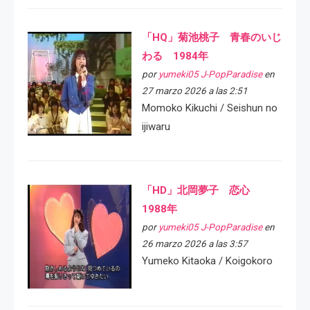
「HQ」菊池桃子 青春のいじ
わる 1984年
por
yumeki05 J-PopParadise
en
27 marzo 2026 a las 2:51
Momoko Kikuchi / Seishun no
ijiwaru
「HD」北岡夢子 恋心
1988年
por
yumeki05 J-PopParadise
en
26 marzo 2026 a las 3:57
Yumeko Kitaoka / Koigokoro