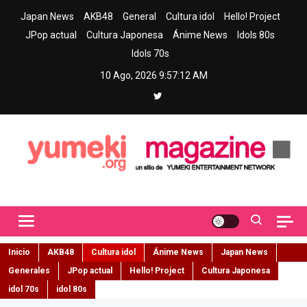
Skip
Japan News
AKB48
General
Cultura idol
Hello! Project
to
JPop actual
Cultura Japonesa
Ánime News
Idols 80s
content
Idols 70s
10 Ago, 2026
9:57:14 AM
Yumeki Magazine
Jpop y musica idol – Tu portal de jpop, movimiento idol y cultura
japonesa en español
Inicio
AKB48
Cultura idol
Ánime News
Japan News
Generales
JPop actual
Hello! Project
Cultura Japonesa
idol 70s
idol 80s