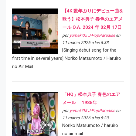
【4K 数年ぶりにデビュー曲を
歌う】松本典子 春色のエアメ
ール O.A. 2024 年 02月 17日
por
yumeki05 J-PopParadise
en
11 marzo 2026 a las 5:33
[Singing debut song for the
first time in several years] Noriko Matsumoto / Haruiro
no Air Mail
「HQ」松本典子 春色のエア
メール 1985年
por
yumeki05 J-PopParadise
en
11 marzo 2026 a las 5:23
Noriko Matsumoto / haruiro
no air mail