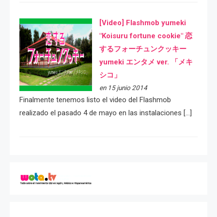
[Video] Flashmob yumeki
"Koisuru fortune cookie" 恋
するフォーチュンクッキー
yumeki エンタメ ver. 「メキ
シコ」
en 15 junio 2014
Finalmente tenemos listo el video del Flashmob
realizado el pasado 4 de mayo en las instalaciones […]