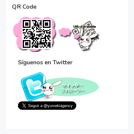
QR Code
Síguenos en Twitter