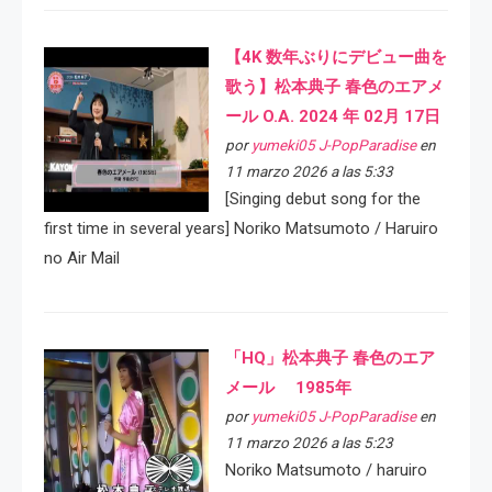
【4K 数年ぶりにデビュー曲を
歌う】松本典子 春色のエアメ
ール O.A. 2024 年 02月 17日
por
yumeki05 J-PopParadise
en
11 marzo 2026 a las 5:33
[Singing debut song for the
first time in several years] Noriko Matsumoto / Haruiro
no Air Mail
「HQ」松本典子 春色のエア
メール 1985年
por
yumeki05 J-PopParadise
en
11 marzo 2026 a las 5:23
Noriko Matsumoto / haruiro