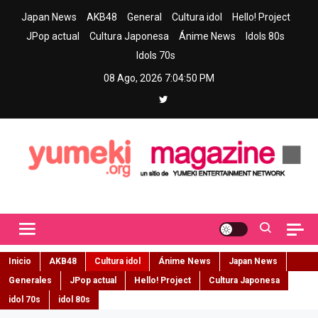
Skip
Japan News
AKB48
General
Cultura idol
Hello! Project
to
JPop actual
Cultura Japonesa
Ánime News
Idols 80s
content
Idols 70s
08 Ago, 2026
7:04:51 PM
Yumeki Magazine
Jpop y musica idol – Tu portal de jpop, movimiento idol y cultura
japonesa en español
Inicio
AKB48
Cultura idol
Ánime News
Japan News
Generales
JPop actual
Hello! Project
Cultura Japonesa
idol 70s
idol 80s