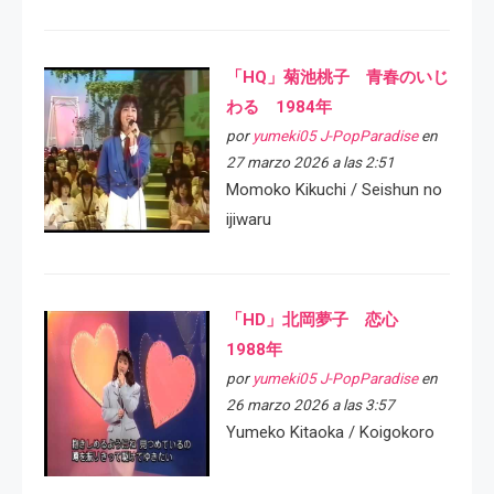
「HQ」菊池桃子 青春のいじ
わる 1984年
por
yumeki05 J-PopParadise
en
27 marzo 2026 a las 2:51
Momoko Kikuchi / Seishun no
ijiwaru
「HD」北岡夢子 恋心
1988年
por
yumeki05 J-PopParadise
en
26 marzo 2026 a las 3:57
Yumeko Kitaoka / Koigokoro