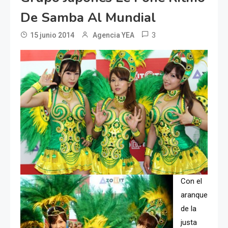
De Samba Al Mundial
3
15 junio 2014
Agencia YEA
Con el
aranque
de la
justa