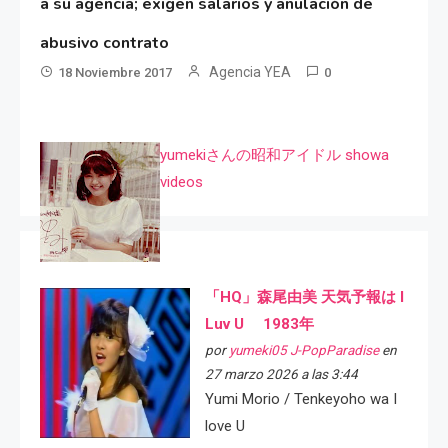
a su agencia; exigen salarios y anulación de
abusivo contrato
Agencia YEA
18 Noviembre 2017
0
yumekiさんの昭和アイドル showa
videos
「HQ」森尾由美 天気予報は I
Luv U 1983年
por
yumeki05 J-PopParadise
en
27 marzo 2026 a las 3:44
Yumi Morio / Tenkeyoho wa I
love U