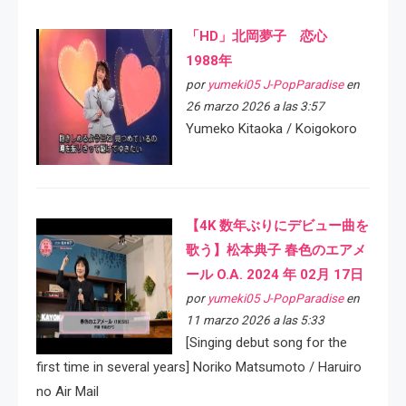
「HD」北岡夢子 恋心
1988年
por
yumeki05 J-PopParadise
en
26 marzo 2026 a las 3:57
Yumeko Kitaoka / Koigokoro
【4K 数年ぶりにデビュー曲を
歌う】松本典子 春色のエアメ
ール O.A. 2024 年 02月 17日
por
yumeki05 J-PopParadise
en
11 marzo 2026 a las 5:33
[Singing debut song for the
first time in several years] Noriko Matsumoto / Haruiro
no Air Mail