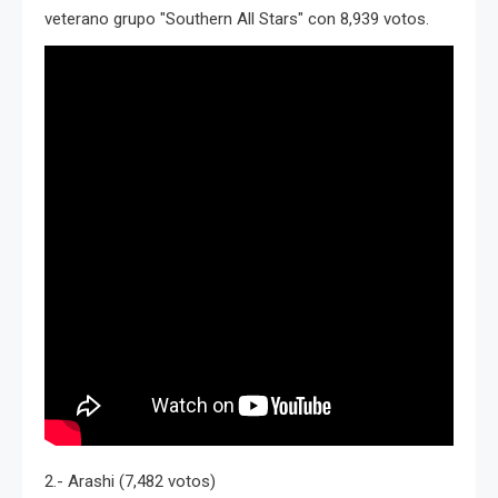
veterano grupo "Southern All Stars" con 8,939 votos.
2.- Arashi (7,482 votos)