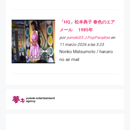
「HQ」松本典子 春色のエア
メール 1985年
por
yumeki05 J-PopParadise
en
11 marzo 2026 a las 5:23
Noriko Matsumoto / haruiro
no air mail