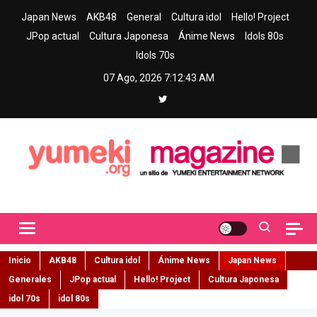
Skip
Japan News
AKB48
General
Cultura idol
Hello! Project
to
JPop actual
Cultura Japonesa
Ánime News
Idols 80s
content
Idols 70s
07 Ago, 2026
7:12:44 AM
Yumeki Magazine
Jpop y musica idol – Tu portal de jpop, movimiento idol y cultura
japonesa en español
Inicio
AKB48
Cultura idol
Ánime News
Japan News
Generales
JPop actual
Hello! Project
Cultura Japonesa
idol 70s
idol 80s