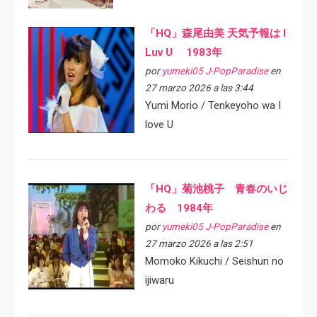
「HQ」森尾由美 天気予報は I
Luv U 1983年
por
yumeki05 J-PopParadise
en
27 marzo 2026 a las 3:44
Yumi Morio / Tenkeyoho wa I
love U
「HQ」菊池桃子 青春のいじ
わる 1984年
por
yumeki05 J-PopParadise
en
27 marzo 2026 a las 2:51
Momoko Kikuchi / Seishun no
ijiwaru