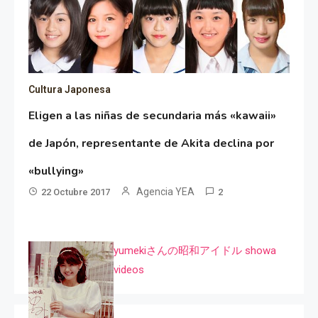
Cultura Japonesa
Eligen a las niñas de secundaria más «kawaii»
de Japón, representante de Akita declina por
«bullying»
Agencia YEA
22 Octubre 2017
2
yumekiさんの昭和アイドル showa
videos