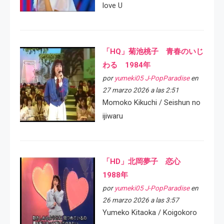
love U
「HQ」菊池桃子 青春のいじ
わる 1984年
por
yumeki05 J-PopParadise
en
27 marzo 2026 a las 2:51
Momoko Kikuchi / Seishun no
ijiwaru
「HD」北岡夢子 恋心
1988年
por
yumeki05 J-PopParadise
en
26 marzo 2026 a las 3:57
Yumeko Kitaoka / Koigokoro