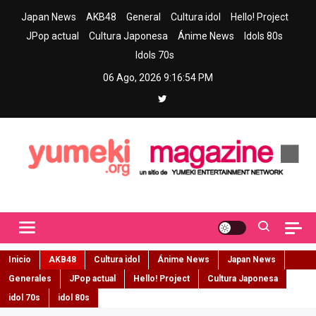
Skip
Japan News
AKB48
General
Cultura idol
Hello! Project
to
JPop actual
Cultura Japonesa
Ánime News
Idols 80s
content
Idols 70s
06 Ago, 2026
9:16:56 PM
Yumeki Magazine
Jpop y musica idol – Tu portal de jpop, movimiento idol y cultura
japonesa en español
Inicio
AKB48
Cultura idol
Ánime News
Japan News
Generales
JPop actual
Hello! Project
Cultura Japonesa
idol 70s
idol 80s