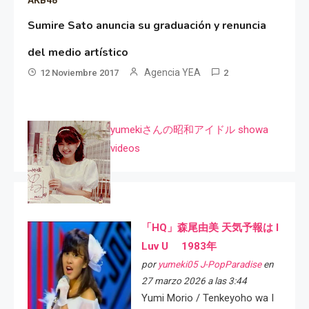
Sumire Sato anuncia su graduación y renuncia
del medio artístico
Agencia YEA
12 Noviembre 2017
2
yumekiさんの昭和アイドル showa
videos
「HQ」森尾由美 天気予報は I
Luv U 1983年
por
yumeki05 J-PopParadise
en
27 marzo 2026 a las 3:44
Yumi Morio / Tenkeyoho wa I