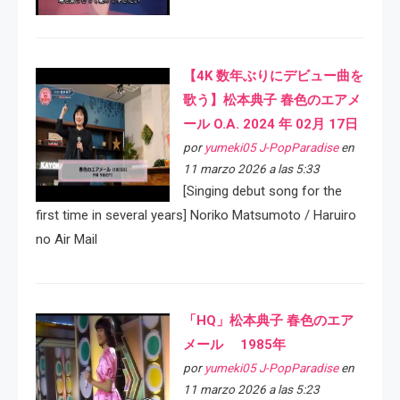
【4K 数年ぶりにデビュー曲を
歌う】松本典子 春色のエアメ
ール O.A. 2024 年 02月 17日
por
yumeki05 J-PopParadise
en
11 marzo 2026 a las 5:33
[Singing debut song for the
first time in several years] Noriko Matsumoto / Haruiro
no Air Mail
「HQ」松本典子 春色のエア
メール 1985年
por
yumeki05 J-PopParadise
en
11 marzo 2026 a las 5:23