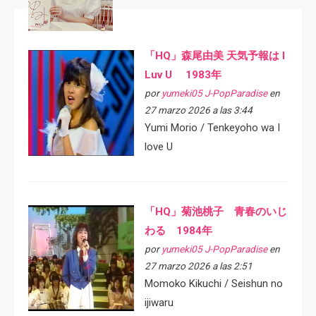
「HQ」森尾由美 天気予報は I
Luv U 1983年
por
yumeki05 J-PopParadise
en
27 marzo 2026 a las 3:44
Yumi Morio / Tenkeyoho wa I
love U
「HQ」菊池桃子 青春のいじ
わる 1984年
por
yumeki05 J-PopParadise
en
27 marzo 2026 a las 2:51
Momoko Kikuchi / Seishun no
ijiwaru