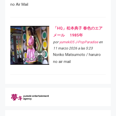
no Air Mail
「HQ」松本典子 春色のエア
メール 1985年
por
yumeki05 J-PopParadise
en
11 marzo 2026 a las 5:23
Noriko Matsumoto / haruiro
no air mail