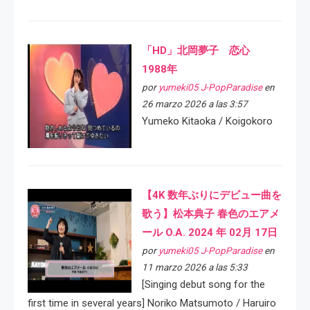
「HD」北岡夢子 恋心
1988年
por
yumeki05 J-PopParadise
en
26 marzo 2026 a las 3:57
Yumeko Kitaoka / Koigokoro
【4K 数年ぶりにデビュー曲を
歌う】松本典子 春色のエアメ
ール O.A. 2024 年 02月 17日
por
yumeki05 J-PopParadise
en
11 marzo 2026 a las 5:33
[Singing debut song for the
first time in several years] Noriko Matsumoto / Haruiro