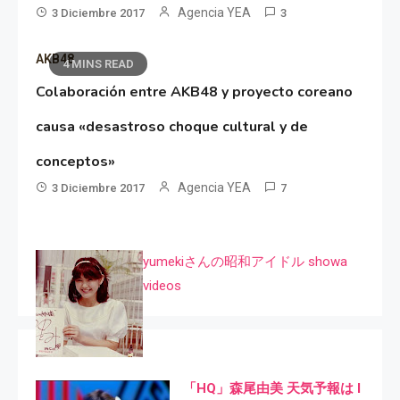
Agencia YEA
3 Diciembre 2017
3
AKB48
4 MINS READ
Colaboración entre AKB48 y proyecto coreano
causa «desastroso choque cultural y de
conceptos»
Agencia YEA
3 Diciembre 2017
7
yumekiさんの昭和アイドル showa
videos
「HQ」森尾由美 天気予報は I