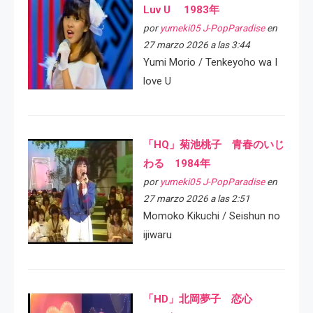
Luv U 1983年
por
yumeki05 J-PopParadise
en
27 marzo 2026 a las 3:44
Yumi Morio / Tenkeyoho wa I
love U
「HQ」菊池桃子 青春のいじ
わる 1984年
por
yumeki05 J-PopParadise
en
27 marzo 2026 a las 2:51
Momoko Kikuchi / Seishun no
ijiwaru
「HD」北岡夢子 恋心