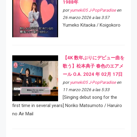
1988年
por
yumeki05 J-PopParadise
en
26 marzo 2026 a las 3:57
Yumeko Kitaoka / Koigokoro
【4K 数年ぶりにデビュー曲を
歌う】松本典子 春色のエアメ
ール O.A. 2024 年 02月 17日
por
yumeki05 J-PopParadise
en
11 marzo 2026 a las 5:33
[Singing debut song for the
first time in several years] Noriko Matsumoto / Haruiro
no Air Mail