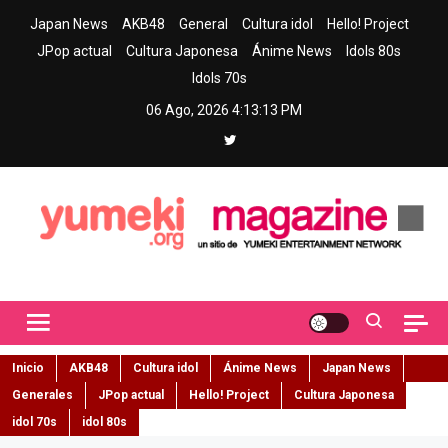
Skip
Japan News
AKB48
General
Cultura idol
Hello! Project
to
JPop actual
Cultura Japonesa
Ánime News
Idols 80s
content
Idols 70s
06 Ago, 2026
4:13:14 PM
Yumeki Magazine
Jpop y musica idol – Tu portal de jpop, movimiento idol y cultura
japonesa en español
Inicio
AKB48
Cultura idol
Ánime News
Japan News
Generales
JPop actual
Hello! Project
Cultura Japonesa
idol 70s
idol 80s