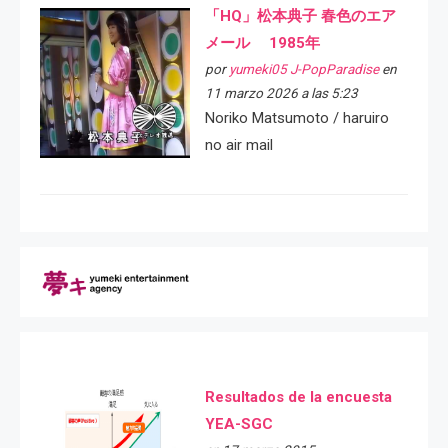
「HQ」松本典子 春色のエア
メール 1985年
por
yumeki05 J-PopParadise
en
11 marzo 2026 a las 5:23
Noriko Matsumoto / haruiro
no air mail
Resultados de la encuesta
YEA-SGC