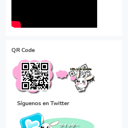
QR Code
Síguenos en Twitter