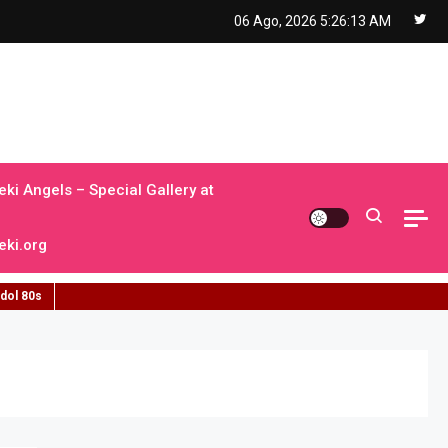
06 Ago, 2026
5:26:14 AM
ki Angels – Special Gallery at
ki.org
idol 80s