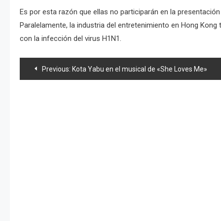
Es por esta razón que ellas no participarán en la presentaci
Paralelamente, la industria del entretenimiento en Hong Kon
con la infección del virus H1N1.
Navegación
Previous:
Kota Yabu en el musical de «She Loves Me»
de
entradas