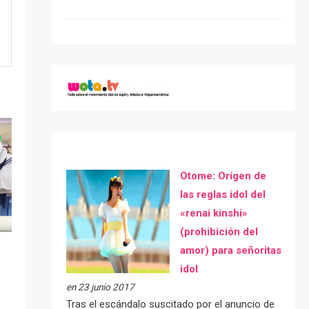
Otome: Orígen de
las reglas idol del
«renai kinshi»
(prohibición del
amor) para señoritas
idol
en 23 junio 2017
Tras el escándalo suscitado por el anuncio de