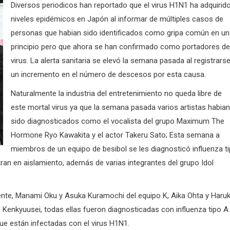
Diversos periodicos han reportado que el virus H1N1 ha adquirid
niveles epidémicos en Japón al informar de múltiples casos de
personas que habian sido identificados como gripa común en un
principio pero que ahora se han confirmado como portadores de
virus. La alerta sanitaria se elevó la semana pasada al registrars
un incremento en el número de descesos por esta causa.
Naturalmente la industria del entretenimiento no queda libre de
este mortal virus ya que la semana pasada varios artistas habian
sido diagnosticados como el vocalista del grupo Maximum The
Hormone Ryo Kawakita y el actor Takeru Sato; Esta semana a
miembros de un equipo de besibol se les diagnosticó influenza t
n en aislamiento, además de varias integrantes del grupo Idol
ente, Manami Oku y Asuka Kuramochi del equipo K, Aika Ohta y Haru
 Kenkyuusei, todas ellas fueron diagnosticadas con influenza tipo A
ue están infectadas con el virus H1N1.