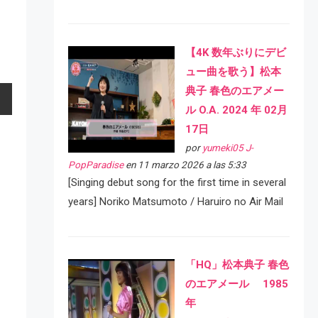
【4K 数年ぶりにデビ
ュー曲を歌う】松本
典子 春色のエアメー
ル O.A. 2024 年 02月
17日
por
yumeki05 J-
PopParadise
en 11 marzo 2026 a las 5:33
[Singing debut song for the first time in several
years] Noriko Matsumoto / Haruiro no Air Mail
「HQ」松本典子 春色
のエアメール 1985
年