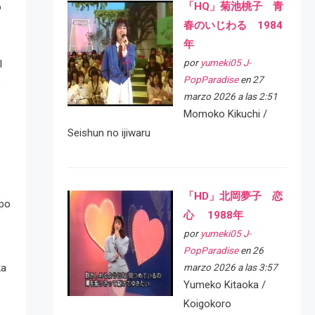
「HQ」菊池桃子 青
o
春のいじわる 1984
年
por
yumeki05 J-
l
PopParadise
en 27
e
marzo 2026 a las 2:51
Momoko Kikuchi /
Seishun no ijiwaru
「HD」北岡夢子 恋
ipo
心 1988年
por
yumeki05 J-
PopParadise
en 26
ka
marzo 2026 a las 3:57
Yumeko Kitaoka /
Koigokoro