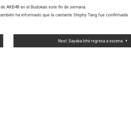
ón de AKB48 en el Budokan este fin de semana.
g también ha informado que la cantante Stephy Tang fue confirmada
Next:
Sayaka Ichii regresa a escena