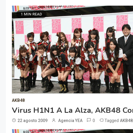
1 MIN READ
AKB48
Virus H1N1 A La Alza, AKB48 Co
0
Tagged
22 agosto 2009
Agencia YEA
AKB48