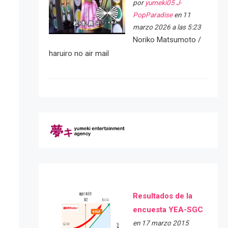
por
yumeki05 J-
PopParadise
en 11
marzo 2026 a las 5:23
Noriko Matsumoto /
haruiro no air mail
Resultados de la
encuesta YEA-SGC
en 17 marzo 2015