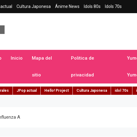
actual
Cultura Japonesa
Ánime News
Idols 80s
Idols 70s
a japonesa en español
o
Inicio
Mapa del
Politica de
Yume
sitio
privacidad
Yume
rales
JPop actual
Hello! Project
Cultura Japonesa
idol 70s
nfluenza A