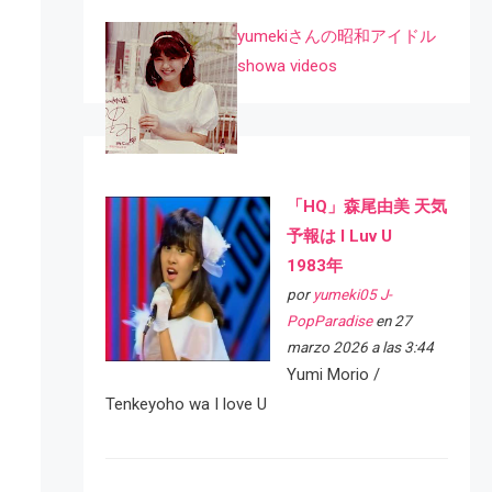
yumekiさんの昭和アイドル
showa videos
「HQ」森尾由美 天気
予報は I Luv U
1983年
por
yumeki05 J-
PopParadise
en 27
marzo 2026 a las 3:44
Yumi Morio /
Tenkeyoho wa I love U