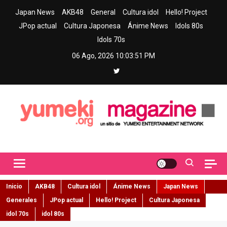
Skip
Japan News
AKB48
General
Cultura idol
Hello! Project
to
JPop actual
Cultura Japonesa
Ánime News
Idols 80s
content
Idols 70s
06 Ago, 2026
10:03:53 PM
Yumeki Magazine
Jpop y musica idol – Tu portal de jpop, movimiento idol y cultura
japonesa en español
Inicio
AKB48
Cultura idol
Ánime News
Japan News
Generales
JPop actual
Hello! Project
Cultura Japonesa
idol 70s
idol 80s