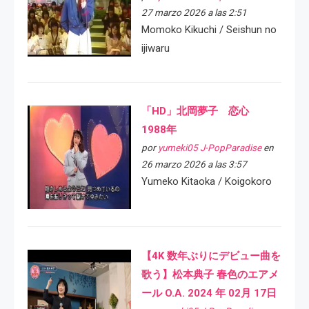
27 marzo 2026 a las 2:51
Momoko Kikuchi / Seishun no
ijiwaru
「HD」北岡夢子 恋心
1988年
por
yumeki05 J-PopParadise
en
26 marzo 2026 a las 3:57
Yumeko Kitaoka / Koigokoro
【4K 数年ぶりにデビュー曲を
歌う】松本典子 春色のエアメ
ール O.A. 2024 年 02月 17日