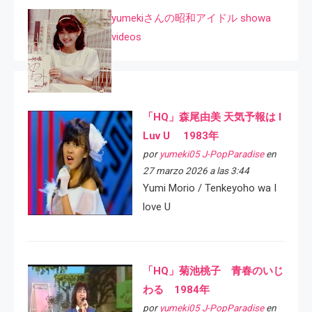
yumekiさんの昭和アイドル showa
videos
「HQ」森尾由美 天気予報は I
Luv U 1983年
por
yumeki05 J-PopParadise
en
27 marzo 2026 a las 3:44
Yumi Morio / Tenkeyoho wa I
love U
「HQ」菊池桃子 青春のいじ
わる 1984年
por
yumeki05 J-PopParadise
en