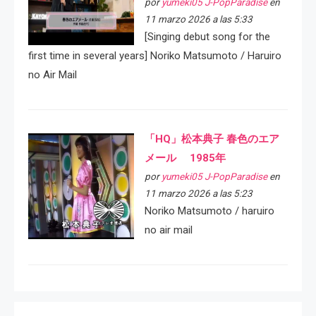
por
yumeki05 J-PopParadise
en
11 marzo 2026 a las 5:33
[Singing debut song for the
first time in several years] Noriko Matsumoto / Haruiro
no Air Mail
「HQ」松本典子 春色のエア
メール 1985年
por
yumeki05 J-PopParadise
en
11 marzo 2026 a las 5:23
Noriko Matsumoto / haruiro
no air mail