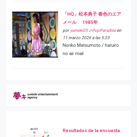
「HQ」松本典子 春色のエア
メール 1985年
por
yumeki05 J-PopParadise
en
11 marzo 2026 a las 5:23
Noriko Matsumoto / haruiro
no air mail
Resultados de la encuesta