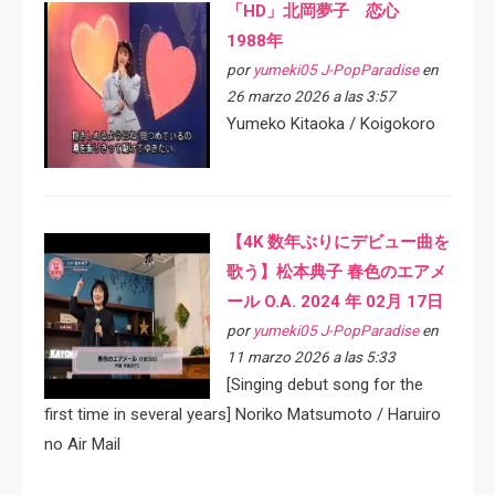
「HD」北岡夢子 恋心
1988年
por
yumeki05 J-PopParadise
en
26 marzo 2026 a las 3:57
Yumeko Kitaoka / Koigokoro
【4K 数年ぶりにデビュー曲を
歌う】松本典子 春色のエアメ
ール O.A. 2024 年 02月 17日
por
yumeki05 J-PopParadise
en
11 marzo 2026 a las 5:33
[Singing debut song for the
first time in several years] Noriko Matsumoto / Haruiro
no Air Mail