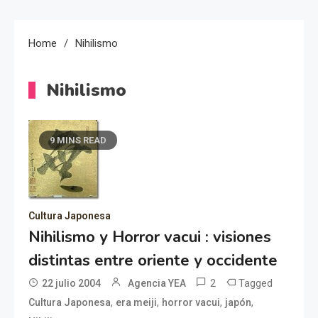
Home
Nihilismo
Nihilismo
9 MINS READ
Cultura Japonesa
Nihilismo y Horror vacui : visiones
distintas entre oriente y occidente
2
Tagged
22 julio 2004
Agencia YEA
,
,
,
,
Cultura Japonesa
era meiji
horror vacui
japón