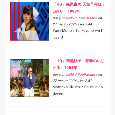
「HQ」森尾由美 天気予報は I
Luv U 1983年
por
yumeki05 J-PopParadise
en
27 marzo 2026 a las 3:44
Yumi Morio / Tenkeyoho wa I
love U
「HQ」菊池桃子 青春のいじ
わる 1984年
por
yumeki05 J-PopParadise
en
27 marzo 2026 a las 2:51
Momoko Kikuchi / Seishun no
ijiwaru