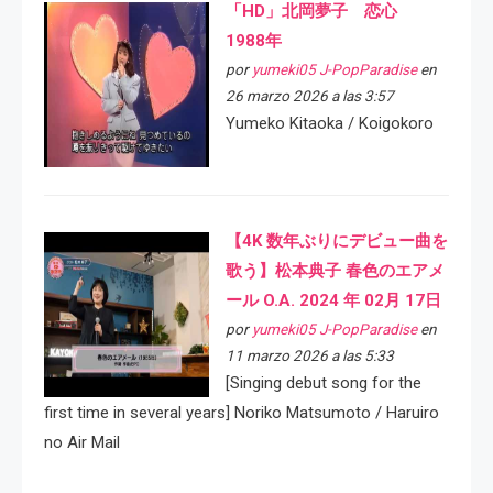
「HD」北岡夢子 恋心
1988年
por
yumeki05 J-PopParadise
en
26 marzo 2026 a las 3:57
Yumeko Kitaoka / Koigokoro
【4K 数年ぶりにデビュー曲を
歌う】松本典子 春色のエアメ
ール O.A. 2024 年 02月 17日
por
yumeki05 J-PopParadise
en
11 marzo 2026 a las 5:33
[Singing debut song for the
first time in several years] Noriko Matsumoto / Haruiro
no Air Mail