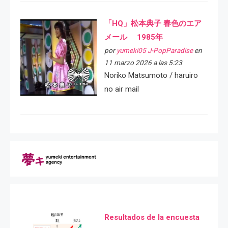
「HQ」松本典子 春色のエア
メール 1985年
por
yumeki05 J-PopParadise
en
11 marzo 2026 a las 5:23
Noriko Matsumoto / haruiro
no air mail
Resultados de la encuesta