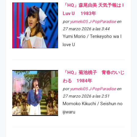
「HQ」森尾由美 天気予報は I
Luv U 1983年
por
yumeki05 J-PopParadise
en
27 marzo 2026 a las 3:44
Yumi Morio / Tenkeyoho wa I
love U
「HQ」菊池桃子 青春のいじ
わる 1984年
por
yumeki05 J-PopParadise
en
27 marzo 2026 a las 2:51
Momoko Kikuchi / Seishun no
ijiwaru