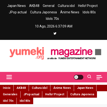
Skip
Japan News
AKB48
General
Cultura idol
Hello! Project
to
JPop actual
Cultura Japonesa
Ánime News
Idols 80s
content
Idols 70s
10 Ago, 2026
6:37:10 AM
Yumeki Magazine
Jpop y musica idol – Tu portal de jpop, movimiento idol y cultura
japonesa en español
Inicio
AKB48
Cultura idol
Ánime News
Japan News
Generales
JPop actual
Hello! Project
Cultura Japonesa
idol 70s
idol 80s