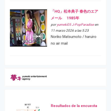
「HQ」松本典子 春色のエア
メール 1985年
por
yumeki05 J-PopParadise
en
11 marzo 2026 a las 5:23
Noriko Matsumoto / haruiro
no air mail
Resultados de la encuesta