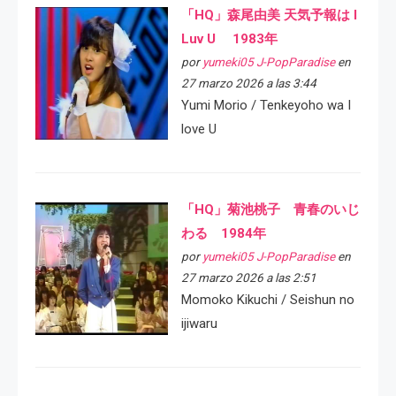
「HQ」森尾由美 天気予報は I
Luv U 1983年
por
yumeki05 J-PopParadise
en
27 marzo 2026 a las 3:44
Yumi Morio / Tenkeyoho wa I
love U
「HQ」菊池桃子 青春のいじ
わる 1984年
por
yumeki05 J-PopParadise
en
27 marzo 2026 a las 2:51
Momoko Kikuchi / Seishun no
ijiwaru