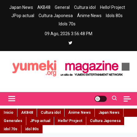
Skip
Japan News
AKB48
General
Cultura idol
Hello! Project
to
JPop actual
Cultura Japonesa
Ánime News
Idols 80s
content
Idols 70s
09 Ago, 2026
3:56:49 PM
Yumeki Magazine
Jpop y musica idol – Tu portal de jpop, movimiento idol y cultura
japonesa en español
Inicio
AKB48
Cultura idol
Ánime News
Japan News
Generales
JPop actual
Hello! Project
Cultura Japonesa
idol 70s
idol 80s