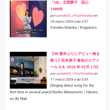
「HD」北岡夢子 恋心
1988年
por
yumeki05 J-PopParadise
en
26 marzo 2026 a las 3:57
Yumeko Kitaoka / Koigokoro
【4K 数年ぶりにデビュー曲を
歌う】松本典子 春色のエアメ
ール O.A. 2024 年 02月 17日
por
yumeki05 J-PopParadise
en
11 marzo 2026 a las 5:33
[Singing debut song for the
first time in several years] Noriko Matsumoto / Haruiro
no Air Mail