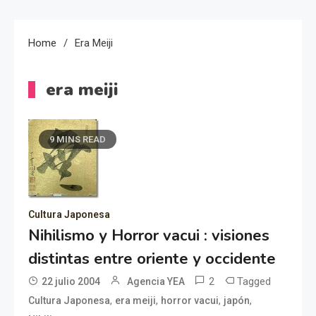
Home
Era Meiji
era meiji
9 MINS READ
Cultura Japonesa
Nihilismo y Horror vacui : visiones
distintas entre oriente y occidente
2
Tagged
22 julio 2004
Agencia YEA
,
,
,
,
Cultura Japonesa
era meiji
horror vacui
japón