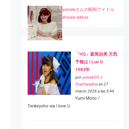
yumekiさんの昭和アイドル
showa videos
「HQ」森尾由美 天気
予報は I Luv U
1983年
por
yumeki05 J-
PopParadise
en 27
marzo 2026 a las 3:44
Yumi Morio /
Tenkeyoho wa I love U