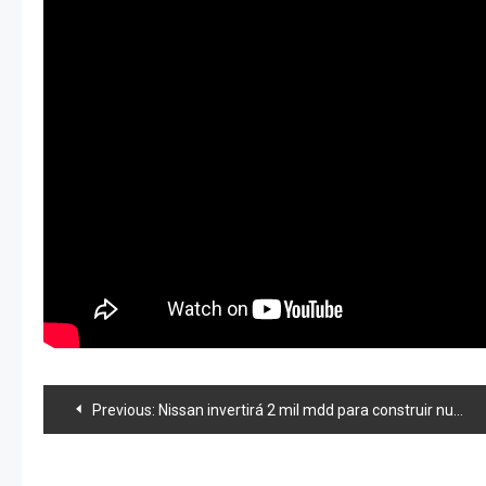
Navegación
Previous:
Nissan invertirá 2 mil mdd para construir nueva planta en México
de