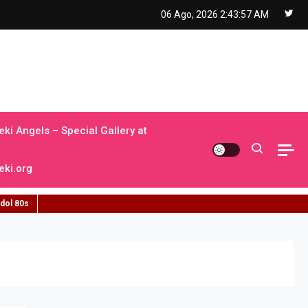
06 Ago, 2026
2:43:58 AM
ki Angels – Special Gallery at
ki.org
idol 80s