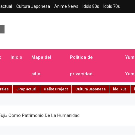
actual
Cultura Japonesa
Ánime News
Idols 80s
Idols 70s
a japonesa en español
o
Inicio
Mapa del
Politica de
Yume
sitio
privacidad
Yume
rales
JPop actual
Hello! Project
Cultura Japonesa
idol 70s
e Fuji» Como Patrimonio De La Humanidad