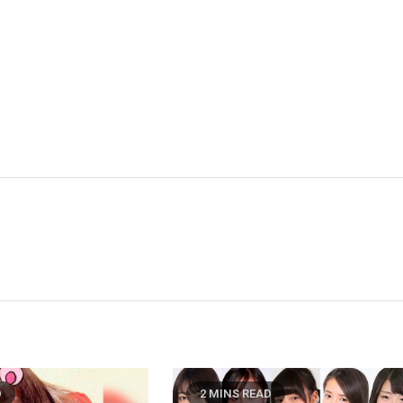
D
2 MINS READ