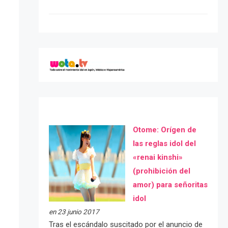
Otome: Orígen de
las reglas idol del
«renai kinshi»
(prohibición del
amor) para señoritas
idol
en 23 junio 2017
Tras el escándalo suscitado por el anuncio de