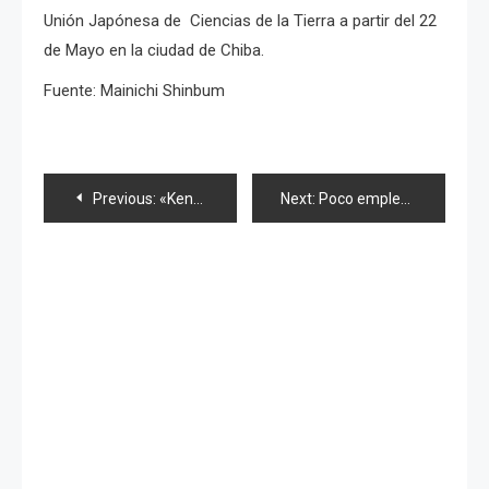
Unión Japónesa de Ciencias de la Tierra a partir del 22
de Mayo en la ciudad de Chiba.
Fuente: Mainichi Shinbum
Navegación
Previous:
«Kenkyuusei» Shihori Suzuki promovida al equipo B
Next:
Poco empleo para jóvenes profesionistas en Japón
de
entradas