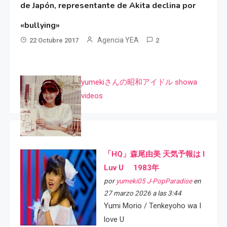
de Japón, representante de Akita declina por
«bullying»
Agencia YEA
22 Octubre 2017
2
yumekiさんの昭和アイドル showa
videos
「HQ」森尾由美 天気予報は I
Luv U 1983年
por
yumeki05 J-PopParadise
en
27 marzo 2026 a las 3:44
Yumi Morio / Tenkeyoho wa I
love U