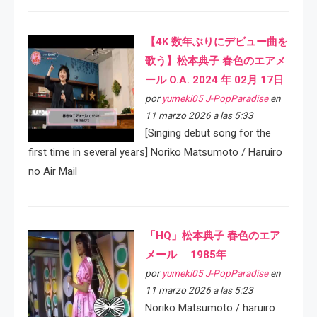
【4K 数年ぶりにデビュー曲を
歌う】松本典子 春色のエアメ
ール O.A. 2024 年 02月 17日
por
yumeki05 J-PopParadise
en
11 marzo 2026 a las 5:33
[Singing debut song for the
first time in several years] Noriko Matsumoto / Haruiro
no Air Mail
「HQ」松本典子 春色のエア
メール 1985年
por
yumeki05 J-PopParadise
en
11 marzo 2026 a las 5:23
Noriko Matsumoto / haruiro