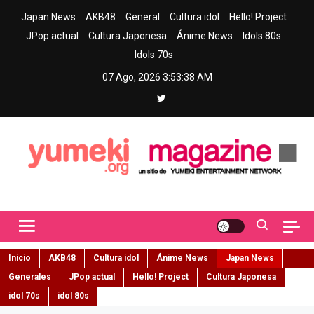
Skip
Japan News
AKB48
General
Cultura idol
Hello! Project
to
JPop actual
Cultura Japonesa
Ánime News
Idols 80s
content
Idols 70s
07 Ago, 2026
3:53:40 AM
Yumeki Magazine
Jpop y musica idol – Tu portal de jpop, movimiento idol y cultura
japonesa en español
Inicio
AKB48
Cultura idol
Ánime News
Japan News
Generales
JPop actual
Hello! Project
Cultura Japonesa
idol 70s
idol 80s