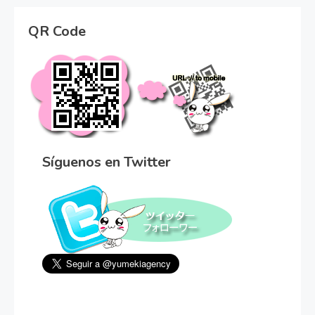
QR Code
Síguenos en Twitter