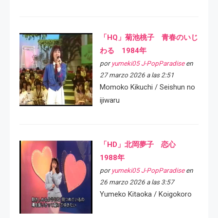
「HQ」菊池桃子 青春のいじ
わる 1984年
por
yumeki05 J-PopParadise
en
27 marzo 2026 a las 2:51
Momoko Kikuchi / Seishun no
ijiwaru
「HD」北岡夢子 恋心
1988年
por
yumeki05 J-PopParadise
en
26 marzo 2026 a las 3:57
Yumeko Kitaoka / Koigokoro