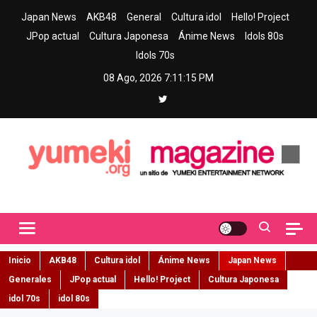
Skip
Japan News
AKB48
General
Cultura idol
Hello! Project
to
JPop actual
Cultura Japonesa
Ánime News
Idols 80s
content
Idols 70s
08 Ago, 2026
7:11:16 PM
Yumeki Magazine
Jpop y musica idol – Tu portal de jpop, movimiento idol y cultura
japonesa en español
Inicio
AKB48
Cultura idol
Ánime News
Japan News
Generales
JPop actual
Hello! Project
Cultura Japonesa
idol 70s
idol 80s