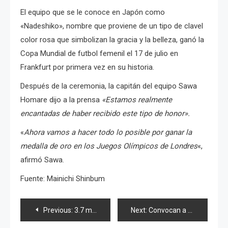
El equipo que se le conoce en Japón como
«Nadeshiko», nombre que proviene de un tipo de clavel
color rosa que simbolizan la gracia y la belleza, ganó la
Copa Mundial de futbol femenil el 17 de julio en
Frankfurt por primera vez en su historia.
Después de la ceremonia, la capitán del equipo Sawa
Homare dijo a la prensa
«Estamos realmente
encantadas de haber recibido este tipo de honor».
«
Ahora vamos a hacer todo lo posible por ganar la
medalla de oro en los Juegos Olímpicos de Londres
«,
afirmó Sawa.
Fuente: Mainichi Shinbum
Navegación
Previous:
3.7 millones USD se recuperaron de las zonas afectadas por el terremoto
Next:
Convocan a nuevas manifestaciones de protesta contra FujiTV y el «Korean Boom».