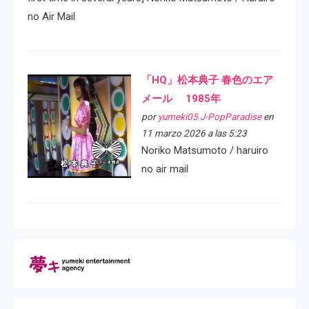
no Air Mail
「HQ」松本典子 春色のエア
メール 1985年
por
yumeki05 J-PopParadise
en
11 marzo 2026 a las 5:23
Noriko Matsumoto / haruiro
no air mail