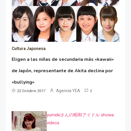
Cultura Japonesa
Eligen a las niñas de secundaria más «kawaii»
de Japón, representante de Akita declina por
«bullying»
Agencia YEA
22 Octubre 2017
2
yumekiさんの昭和アイドル showa
videos