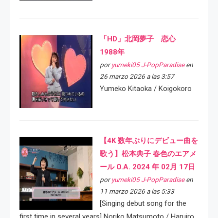
「HD」北岡夢子 恋心
1988年
por
yumeki05 J-PopParadise
en
26 marzo 2026 a las 3:57
Yumeko Kitaoka / Koigokoro
【4K 数年ぶりにデビュー曲を
歌う】松本典子 春色のエアメ
ール O.A. 2024 年 02月 17日
por
yumeki05 J-PopParadise
en
11 marzo 2026 a las 5:33
[Singing debut song for the
first time in several years] Noriko Matsumoto / Haruiro