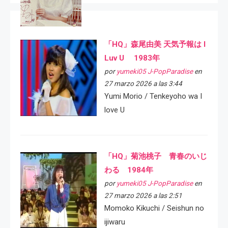
「HQ」森尾由美 天気予報は I
Luv U 1983年
por
yumeki05 J-PopParadise
en
27 marzo 2026 a las 3:44
Yumi Morio / Tenkeyoho wa I
love U
「HQ」菊池桃子 青春のいじ
わる 1984年
por
yumeki05 J-PopParadise
en
27 marzo 2026 a las 2:51
Momoko Kikuchi / Seishun no
ijiwaru